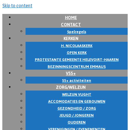
Skip to content
HOME
CONTACT
Spelregels
KERKEN
H. NICOLAASKERK
OPEN KERK
PROTESTANTE GEMEENTE HELEVOIRT-HAAREN
BEZINNINGSCENTRUM EMMAUS
V55+
55+ activiteiten
ZORG/WELZIJN
WELZIJN VUGHT
ACCOMODATIES EN GEBOUWEN
GEZONDHEID / ZORG
JEUGD / JONGEREN
OUDEREN
VERENIGINGEN / EVENEMENTEN