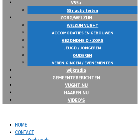
V55+
55+ activiteiten
ZORG/WELZIJN
WELZIJN VUGHT
ACCOMODATIES EN GEBOUWEN
GEZONDHEID / ZORG
JEUGD / JONGEREN
OUDEREN
VERENIGINGEN / EVENEMENTEN
wijkradio
GEMEENTEBERICHTEN
VUGHT.NU
HAAREN.NU
VIDEO’S
HOME
CONTACT
Spelregels