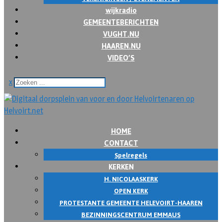
wijkradio
GEMEENTEBERICHTEN
VUGHT.NU
HAAREN.NU
VIDEO’S
x
HOME
CONTACT
Spelregels
KERKEN
H. NICOLAASKERK
OPEN KERK
PROTESTANTE GEMEENTE HELEVOIRT-HAAREN
BEZINNINGSCENTRUM EMMAUS