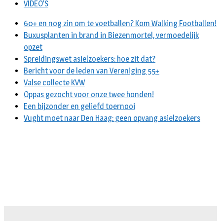
VIDEO’S
60+ en nog zin om te voetballen? Kom Walking Footballen!
Buxusplanten in brand in Biezenmortel, vermoedelijk
opzet
Spreidingswet asielzoekers: hoe zit dat?
Bericht voor de leden van Vereniging 55+
Valse collecte KVW
Oppas gezocht voor onze twee honden!
Een bijzonder en geliefd toernooi
Vught moet naar Den Haag: geen opvang asielzoekers