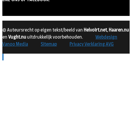
© Auteursrecht op eigen tekst/beeld van
Helvoirt.net
,
Haaren.nu
en
Vught.nu
uitdrukkelijk voorbehouden.
Webdesign
Vanoo Media
Sitemap
Privacy Verklaring AVG