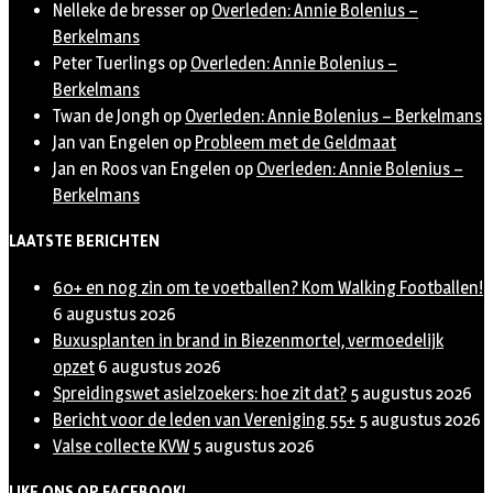
Nelleke de bresser
op
Overleden: Annie Bolenius –
Berkelmans
Peter Tuerlings
op
Overleden: Annie Bolenius –
Berkelmans
Twan de Jongh
op
Overleden: Annie Bolenius – Berkelmans
Jan van Engelen
op
Probleem met de Geldmaat
Jan en Roos van Engelen
op
Overleden: Annie Bolenius –
Berkelmans
LAATSTE BERICHTEN
60+ en nog zin om te voetballen? Kom Walking Footballen!
6 augustus 2026
Buxusplanten in brand in Biezenmortel, vermoedelijk
opzet
6 augustus 2026
Spreidingswet asielzoekers: hoe zit dat?
5 augustus 2026
Bericht voor de leden van Vereniging 55+
5 augustus 2026
Valse collecte KVW
5 augustus 2026
LIKE ONS OP FACEBOOK!