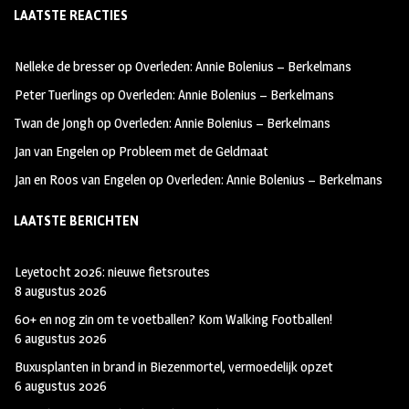
LAATSTE REACTIES
b
ag
tt
oo
ra
er
Nelleke de bresser
op
Overleden: Annie Bolenius – Berkelmans
k
m
Peter Tuerlings
op
Overleden: Annie Bolenius – Berkelmans
Twan de Jongh
op
Overleden: Annie Bolenius – Berkelmans
Jan van Engelen
op
Probleem met de Geldmaat
Jan en Roos van Engelen
op
Overleden: Annie Bolenius – Berkelmans
LAATSTE BERICHTEN
Leyetocht 2026: nieuwe fietsroutes
8 augustus 2026
60+ en nog zin om te voetballen? Kom Walking Footballen!
6 augustus 2026
Buxusplanten in brand in Biezenmortel, vermoedelijk opzet
6 augustus 2026