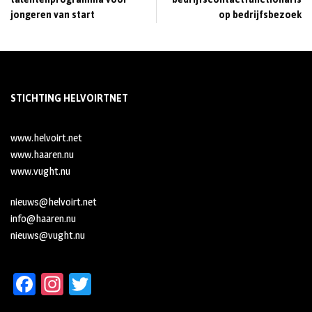
jongeren van start
op bedrijfsbezoek
STICHTING HELVOIRTNET
www.helvoirt.net
www.haaren.nu
www.vught.nu
nieuws@helvoirt.net
info@haaren.nu
nieuws@vught.nu
Fa
In
T
ce
st
wi