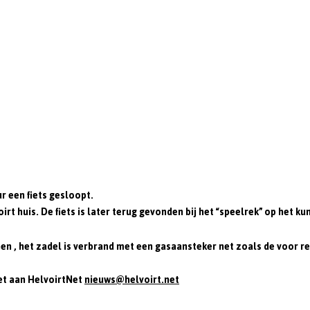
ur een fiets gesloopt.
rt huis. De fiets is later terug gevonden bij het “speelrek” op het ku
n , het zadel is verbrand met een gasaansteker net zoals de voor rem 
het aan HelvoirtNet
nieuws@helvoirt.net