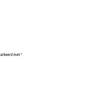
emarkeerd met
*