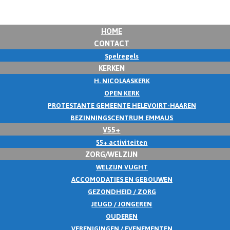
HOME
CONTACT
Spelregels
KERKEN
H. NICOLAASKERK
OPEN KERK
PROTESTANTE GEMEENTE HELEVOIRT-HAAREN
BEZINNINGSCENTRUM EMMAUS
V55+
55+ activiteiten
ZORG/WELZIJN
WELZIJN VUGHT
ACCOMODATIES EN GEBOUWEN
GEZONDHEID / ZORG
JEUGD / JONGEREN
OUDEREN
VERENIGINGEN / EVENEMENTEN