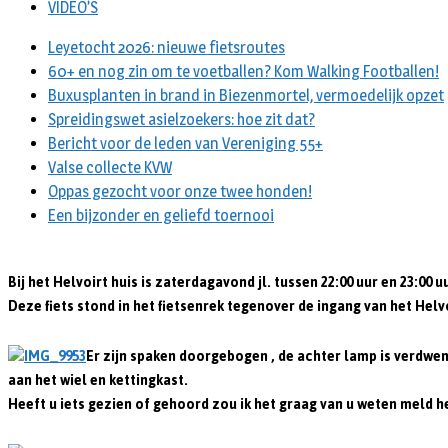
VIDEO’S
Leyetocht 2026: nieuwe fietsroutes
60+ en nog zin om te voetballen? Kom Walking Footballen!
Buxusplanten in brand in Biezenmortel, vermoedelijk opzet
Spreidingswet asielzoekers: hoe zit dat?
Bericht voor de leden van Vereniging 55+
Valse collecte KVW
Oppas gezocht voor onze twee honden!
Een bijzonder en geliefd toernooi
Bij het Helvoirt huis is zaterdagavond jl. tussen 22:00 uur en 23:00 u
Deze fiets stond in het fietsenrek tegenover de ingang van het Helvoi
Er zijn spaken doorgebogen , de achter lamp is verdwene
aan het wiel en kettingkast.
Heeft u iets gezien of gehoord zou ik het graag van u weten meld 