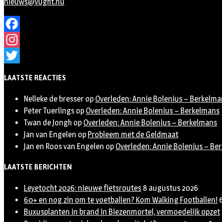
nieuws@vught.nu
Facebook
Instagram
Twitter
LAATSTE REACTIES
Nelleke de bresser
op
Overleden: Annie Bolenius – Berkelma
Peter Tuerlings
op
Overleden: Annie Bolenius – Berkelmans
Twan de Jongh
op
Overleden: Annie Bolenius – Berkelmans
Jan van Engelen
op
Probleem met de Geldmaat
Jan en Roos van Engelen
op
Overleden: Annie Bolenius – Be
LAATSTE BERICHTEN
Leyetocht 2026: nieuwe fietsroutes
8 augustus 2026
60+ en nog zin om te voetballen? Kom Walking Footballen!
Buxusplanten in brand in Biezenmortel, vermoedelijk opzet