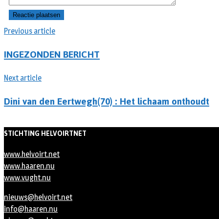
Previous article
INGEZONDEN BERICHT
Next article
Dini van den Eertwegh(70) : Het lichaam onthoudt
STICHTING HELVOIRTNET
www.helvoirt.net
www.haaren.nu
www.vught.nu
nieuws@helvoirt.net
info@haaren.nu