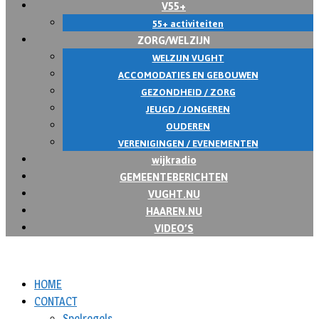
V55+
55+ activiteiten
ZORG/WELZIJN
WELZIJN VUGHT
ACCOMODATIES EN GEBOUWEN
GEZONDHEID / ZORG
JEUGD / JONGEREN
OUDEREN
VERENIGINGEN / EVENEMENTEN
wijkradio
GEMEENTEBERICHTEN
VUGHT.NU
HAAREN.NU
VIDEO’S
HOME
CONTACT
Spelregels