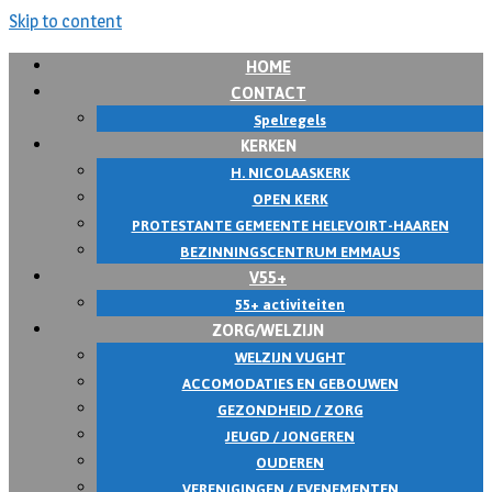
Skip to content
HOME
CONTACT
Spelregels
KERKEN
H. NICOLAASKERK
OPEN KERK
PROTESTANTE GEMEENTE HELEVOIRT-HAAREN
BEZINNINGSCENTRUM EMMAUS
V55+
55+ activiteiten
ZORG/WELZIJN
WELZIJN VUGHT
ACCOMODATIES EN GEBOUWEN
GEZONDHEID / ZORG
JEUGD / JONGEREN
OUDEREN
VERENIGINGEN / EVENEMENTEN