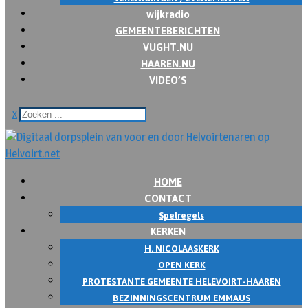
wijkradio
GEMEENTEBERICHTEN
VUGHT.NU
HAAREN.NU
VIDEO’S
x
HOME
CONTACT
Spelregels
KERKEN
H. NICOLAASKERK
OPEN KERK
PROTESTANTE GEMEENTE HELEVOIRT-HAAREN
BEZINNINGSCENTRUM EMMAUS