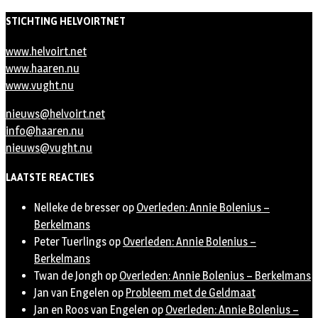
STICHTING HELVOIRTNET
www.helvoirt.net
www.haaren.nu
www.vught.nu
nieuws@helvoirt.net
info@haaren.nu
nieuws@vught.nu
LAATSTE REACTIES
Nelleke de bresser
op
Overleden: Annie Bolenius –
Berkelmans
Peter Tuerlings
op
Overleden: Annie Bolenius –
Berkelmans
Twan de Jongh
op
Overleden: Annie Bolenius – Berkelmans
Jan van Engelen
op
Probleem met de Geldmaat
Jan en Roos van Engelen
op
Overleden: Annie Bolenius –