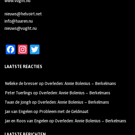
www.vught.nu
nieuws@helvoirt.net
info@haaren.nu
nieuws@vught.nu
Fa
In
T
ce
st
wi
LAATSTE REACTIES
b
ag
tt
oo
ra
er
Nelleke de bresser
op
Overleden: Annie Bolenius – Berkelmans
k
m
Peter Tuerlings
op
Overleden: Annie Bolenius – Berkelmans
Twan de Jongh
op
Overleden: Annie Bolenius – Berkelmans
Jan van Engelen
op
Probleem met de Geldmaat
Jan en Roos van Engelen
op
Overleden: Annie Bolenius – Berkelmans
LAATSTE BERICHTEN