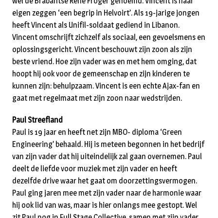
wel de Brabantse René Froger genoemd. Vincent is naar
eigen zeggen ‘een begrip in Helvoirt’. Als 19-jarige jongen
heeft Vincent als Unifil-soldaat gediend in Libanon.
Vincent omschrijft zichzelf als sociaal, een gevoelsmens en
oplossingsgericht. Vincent beschouwt zijn zoon als zijn
beste vriend. Hoe zijn vader was en met hem omging, dat
hoopt hij ook voor de gemeenschap en zijn kinderen te
kunnen zijn: behulpzaam. Vincent is een echte Ajax-fan en
gaat met regelmaat met zijn zoon naar wedstrijden.
Paul Streefland
Paul is 19 jaar en heeft net zijn MBO- diploma ‘Green
Engineering’ behaald. Hij is meteen begonnen in het bedrijf
van zijn vader dat hij uiteindelijk zal gaan overnemen. Paul
deelt de liefde voor muziek met zijn vader en heeft
dezelfde drive waar het gaat om doorzettingsvermogen.
Paul ging jaren mee met zijn vader naar de harmonie waar
hij ook lid van was, maar is hier onlangs mee gestopt. Wel
zit Paul nog in Full Stage Collective, samen met zijn vader,