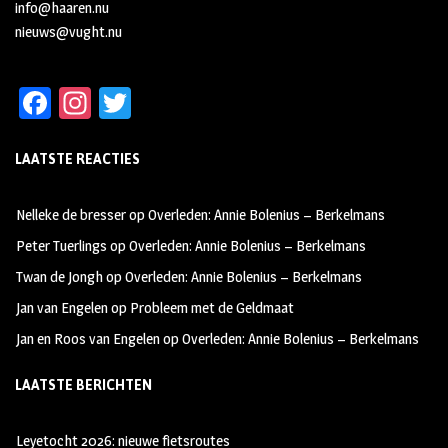
info@haaren.nu
nieuws@vught.nu
Fa
In
T
ce
st
wi
LAATSTE REACTIES
b
ag
tt
oo
ra
er
Nelleke de bresser
op
Overleden: Annie Bolenius – Berkelmans
k
m
Peter Tuerlings
op
Overleden: Annie Bolenius – Berkelmans
Twan de Jongh
op
Overleden: Annie Bolenius – Berkelmans
Jan van Engelen
op
Probleem met de Geldmaat
Jan en Roos van Engelen
op
Overleden: Annie Bolenius – Berkelmans
LAATSTE BERICHTEN
Leyetocht 2026: nieuwe fietsroutes