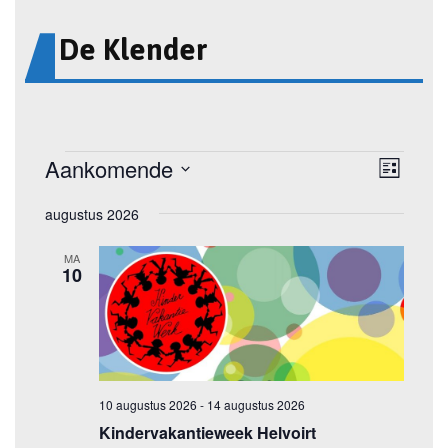
De Klender