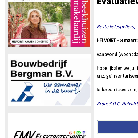
Evaluatie
Beste keiespellers,
HELVOIRT – 8 maart 
Vanavond (woensdag
Hopelijk zien we jul
enz. geïnventariseer
Iedereen is welkom,
Bron: S.O.C. Helvoir