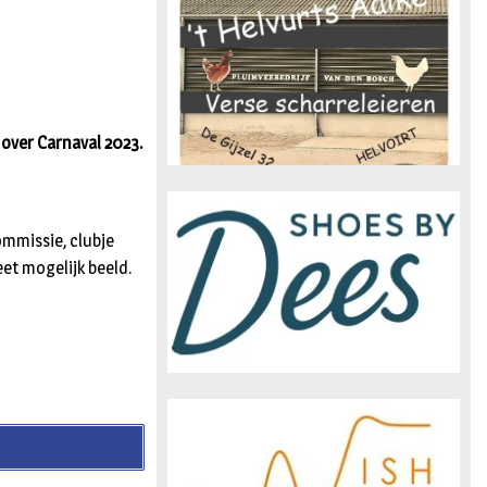
n
 over Carnaval 2023.
commissie, clubje
eet mogelijk beeld.