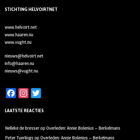
STICHTING HELVOIRTNET
www.helvoirt.net
www.haaren.nu
www.vught.nu
nieuws@helvoirt.net
info@haaren.nu
nieuws@vught.nu
Fa
In
T
ce
st
wi
LAATSTE REACTIES
b
ag
tt
oo
ra
er
Nelleke de bresser
op
Overleden: Annie Bolenius – Berkelmans
k
m
Peter Tuerlings
op
Overleden: Annie Bolenius – Berkelmans