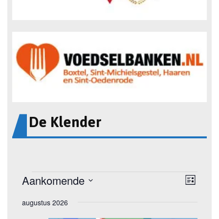
De Klender