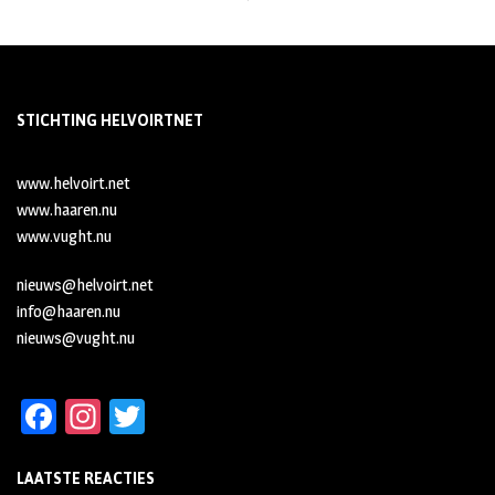
STICHTING HELVOIRTNET
www.helvoirt.net
www.haaren.nu
www.vught.nu
nieuws@helvoirt.net
info@haaren.nu
nieuws@vught.nu
Fa
In
T
ce
st
wi
LAATSTE REACTIES
b
ag
tt