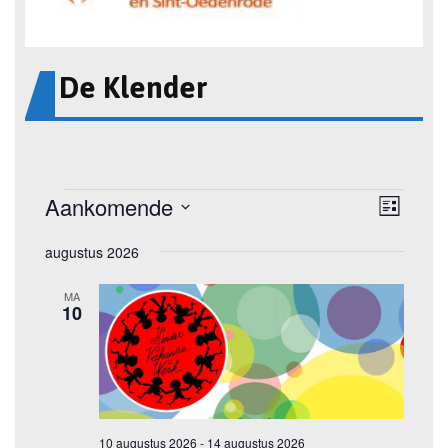
De Klender