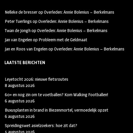
oo
ra
er
Nelleke de bresser
op
Overleden: Annie Bolenius – Berkelmans
k
m
Peter Tuerlings
op
Overleden: Annie Bolenius – Berkelmans
Twan de Jongh
op
Overleden: Annie Bolenius – Berkelmans
Jan van Engelen
op
Probleem met de Geldmaat
Jan en Roos van Engelen
op
Overleden: Annie Bolenius – Berkelmans
LAATSTE BERICHTEN
Leyetocht 2026: nieuwe fietsroutes
8 augustus 2026
60+ en nog zin om te voetballen? Kom Walking Footballen!
6 augustus 2026
Buxusplanten in brand in Biezenmortel, vermoedelijk opzet
6 augustus 2026
Spreidingswet asielzoekers: hoe zit dat?
5 augustus 2026