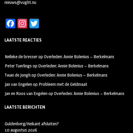
nieuws@vught.nu
Fa
In
T
ce
st
wi
LAATSTE REACTIES
b
ag
tt
oo
ra
er
Nelleke de bresser
op
Overleden: Annie Bolenius – Berkelmans
k
m
Peter Tuerlings
op
Overleden: Annie Bolenius – Berkelmans
Twan de Jongh
op
Overleden: Annie Bolenius – Berkelmans
Jan van Engelen
op
Probleem met de Geldmaat
Jan en Roos van Engelen
op
Overleden: Annie Bolenius – Berkelmans
LAATSTE BERICHTEN
Guldenberg/Heikant afsluiten?
10 augustus 2026