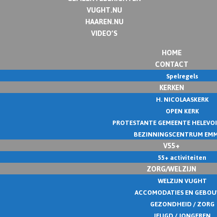
VUGHT.NU
HAAREN.NU
VIDEO’S
HOME
CONTACT
Spelregels
KERKEN
H. NICOLAASKERK
OPEN KERK
PROTESTANTE GEMEENTE HELEVO
BEZINNINGSCENTRUM EM
V55+
55+ activiteiten
ZORG/WELZIJN
WELZIJN VUGHT
ACCOMODATIES EN GEBO
GEZONDHEID / ZORG
JEUGD / JONGEREN