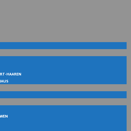
IRT-HAAREN
MAUS
UWEN