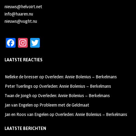
nieuws@helvoirt.net
info@haaren.nu
nieuws@vught.nu
Fa
In
T
ce
st
wi
LAATSTE REACTIES
b
ag
tt
oo
ra
er
Nelleke de bresser
op
Overleden: Annie Bolenius – Berkelmans
k
m
Peter Tuerlings
op
Overleden: Annie Bolenius – Berkelmans
Twan de Jongh
op
Overleden: Annie Bolenius – Berkelmans
Jan van Engelen
op
Probleem met de Geldmaat
Jan en Roos van Engelen
op
Overleden: Annie Bolenius – Berkelmans
LAATSTE BERICHTEN