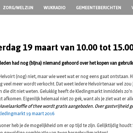
ZORG/WELZIJN
WIJKRADIO
GEMEENTEBERICHTEN
rdag 19 maart van 10.00 tot 15.0
eleden had nog (bijna) niemand gehoord over het kopen van gebruik
 Helvoirt (nog) niet, maar wie weet wat er nog eens gaat ontstaan. H
 veel meer wordt verkocht. Dat weet iedere Helvoirtenaar wel zou j
ijn die dit niet weten. Gelukkig heeft de Kledingmarkt inmiddels zo’
fkomen. Eigenlijk helemaal niet zo gek, want als je ziet wat er alle
Havelaarkoffie of thee wordt gratis aangeboden. Over gastvrijheid ge
ner heb je de mogelijkheid om er op tijd te zijn. Gelijktijdig hou
Een geweldige combinatie van twee hergebruikmarkten!