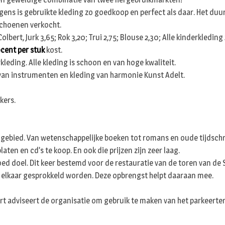
gens is gebruikte kleding zo goedkoop en perfect als daar. Het duu
schoenen verkocht.
rt, Jurk 3,65; Rok 3,20; Trui 2,75; Blouse 2,30; Alle kinderkleding 2,
ocent per stuk
kost.
kleding. Alle kleding is schoon en van hoge kwaliteit.
van instrumenten en kleding van harmonie Kunst Adelt.
kers.
 gebied. Van wetenschappelijke boeken tot romans en oude tijdschr
n en cd’s te koop. En ook die prijzen zijn zeer laag.
ed doel. Dit keer bestemd voor de restauratie van de toren van de S
 elkaar gesprokkeld worden. Deze opbrengst helpt daaraan mee.
t adviseert de organisatie om gebruik te maken van het parkeerter