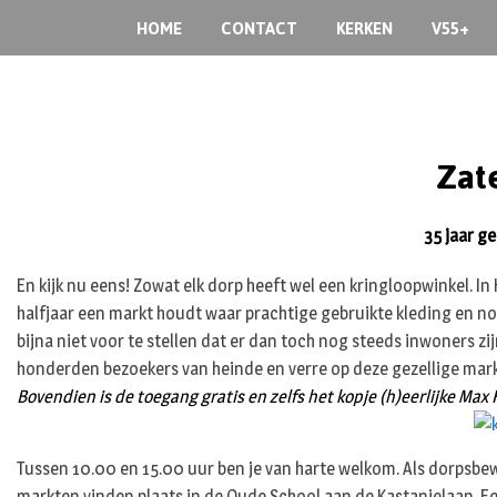
Skip
HOME
CONTACT
KERKEN
V55+
to
content
Zate
35 jaar g
En kijk nu eens! Zowat elk dorp heeft wel een kringloopwinkel. In
halfjaar een markt houdt waar prachtige gebruikte kleding en nog
bijna niet voor te stellen dat er dan toch nog steeds inwoners z
honderden bezoekers van heinde en verre op deze gezellige markt a
Bovendien is de toegang gratis en zelfs het kopje (h)eerlijke Max 
Tussen 10.00 en 15.00 uur ben je van harte welkom. Als dorpsbewo
markten vinden plaats in de Oude School aan de Kastanjelaan. 