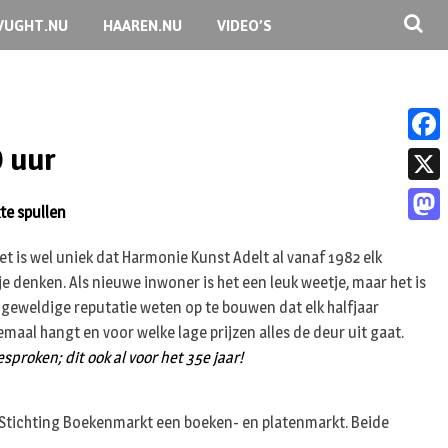
VUGHT.NU
HAAREN.NU
VIDEO’S
0 uur
F
a
X
te spullen
c
M
e
et is wel uniek dat Harmonie Kunst Adelt al vanaf 1982 elk
a
e denken. Als nieuwe inwoner is het een leuk weetje, maar het is
b
s
n geweldige reputatie weten op te bouwen dat elk halfjaar
o
t
maal hangt en voor welke lage prijzen alles de deur uit gaat.
o
sproken; dit ook al voor het 35e jaar!
o
k
d
dt Stichting Boekenmarkt een boeken- en platenmarkt. Beide
o