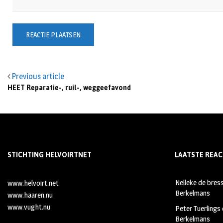
Previous article
HEET Reparatie-, ruil-, weggeefavond
STICHTING HELVOIRTNET
LAATSTE REAC
Nelleke de bres
www.helvoirt.net
Berkelmans
www.haaren.nu
www.vught.nu
Peter Tuerlings
Berkelmans