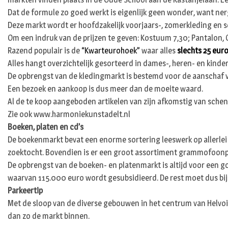
Dat de formule zo goed werkt is eigenlijk geen wonder, want ner
Deze markt wordt er hoofdzakelijk voorjaars-, zomerkleding en 
Om een indruk van de prijzen te geven: Kostuum 7,30; Pantalon, Colbe
Razend populair is de
“Kwarteurohoek”
waar alles
slechts 25 eur
Alles hangt overzichtelijk gesorteerd in dames-, heren- en kinder
De opbrengst van de kledingmarkt is bestemd voor de aanschaf 
Een bezoek en aankoop is dus meer dan de moeite waard.
Al de te koop aangeboden artikelen van zijn afkomstig van schen
Zie ook www.harmoniekunstadelt.nl
Boeken, platen en cd’s
De boekenmarkt bevat een enorme sortering leeswerk op allerlei
zoektocht. Bovendien is er een groot assortiment grammofoonplate
De opbrengst van de boeken- en platenmarkt is altijd voor een go
waarvan 115.000 euro wordt gesubsidieerd. De rest moet dus bij
Parkeertip
Met de sloop van de diverse gebouwen in het centrum van Helvoir
dan zo de markt binnen.