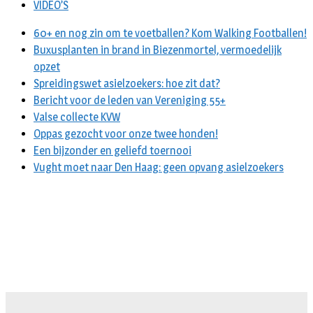
VIDEO’S
60+ en nog zin om te voetballen? Kom Walking Footballen!
Buxusplanten in brand in Biezenmortel, vermoedelijk
opzet
Spreidingswet asielzoekers: hoe zit dat?
Bericht voor de leden van Vereniging 55+
Valse collecte KVW
Oppas gezocht voor onze twee honden!
Een bijzonder en geliefd toernooi
Vught moet naar Den Haag: geen opvang asielzoekers