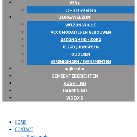
V55+
55+ activiteiten
ZORG/WELZIJN
WELZIJN VUGHT
ACCOMODATIES EN GEBOUWEN
GEZONDHEID / ZORG
JEUGD / JONGEREN
OUDEREN
VERENIGINGEN / EVENEMENTEN
wijkradio
GEMEENTEBERICHTEN
VUGHT.NU
HAAREN.NU
VIDEO’S
HOME
CONTACT
Spelregels