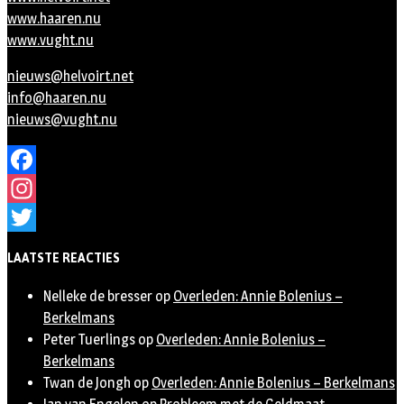
www.haaren.nu
www.vught.nu
nieuws@helvoirt.net
info@haaren.nu
nieuws@vught.nu
Facebook
Instagram
Twitter
LAATSTE REACTIES
Nelleke de bresser
op
Overleden: Annie Bolenius –
Berkelmans
Peter Tuerlings
op
Overleden: Annie Bolenius –
Berkelmans
Twan de Jongh
op
Overleden: Annie Bolenius – Berkelmans