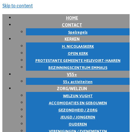
Skip to content
HOME
CONTACT
Spelregels
KERKEN
H. NICOLAASKERK
OPEN KERK
PROTESTANTE GEMEENTE HELEVOIRT-HAAREN
BEZINNINGSCENTRUM EMMAUS
V55+
55+ activiteiten
ZORG/WELZIJN
WELZIJN VUGHT
ACCOMODATIES EN GEBOUWEN
GEZONDHEID / ZORG
JEUGD / JONGEREN
OUDEREN
VERENIGINGEN / EVENEMENTEN