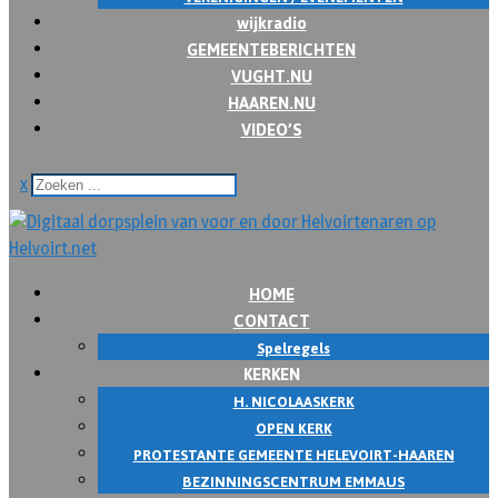
wijkradio
GEMEENTEBERICHTEN
VUGHT.NU
HAAREN.NU
VIDEO’S
x
HOME
CONTACT
Spelregels
KERKEN
H. NICOLAASKERK
OPEN KERK
PROTESTANTE GEMEENTE HELEVOIRT-HAAREN
BEZINNINGSCENTRUM EMMAUS