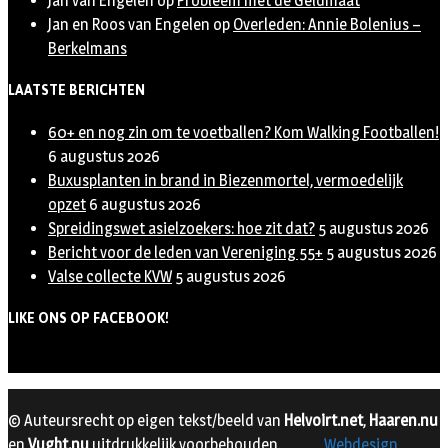
Jan van Engelen
op
Probleem met de Geldmaat
Jan en Roos van Engelen
op
Overleden: Annie Bolenius –
Berkelmans
LAATSTE BERICHTEN
60+ en nog zin om te voetballen? Kom Walking Footballen!
6 augustus 2026
Buxusplanten in brand in Biezenmortel, vermoedelijk
opzet
6 augustus 2026
Spreidingswet asielzoekers: hoe zit dat?
5 augustus 2026
Bericht voor de leden van Vereniging 55+
5 augustus 2026
Valse collecte KVW
5 augustus 2026
LIKE ONS OP FACEBOOK!
© Auteursrecht op eigen tekst/beeld van
Helvoirt.net
,
Haaren.nu
en
Vught.nu
uitdrukkelijk voorbehouden.
Webdesign