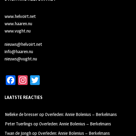
www.helvoirt.net
www.haaren.nu
www.vught.nu
nieuws@helvoirt.net
info@haaren.nu
nieuws@vught.nu
Fa
In
T
ce
st
wi
LAATSTE REACTIES
b
ag
tt
oo
ra
er
Nelleke de bresser
op
Overleden: Annie Bolenius – Berkelmans
k
m
Peter Tuerlings
op
Overleden: Annie Bolenius – Berkelmans
Twan de Jongh
op
Overleden: Annie Bolenius – Berkelmans