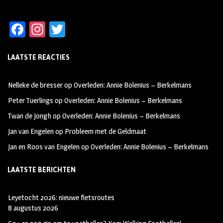
Fa
In
T
ce
st
wi
LAATSTE REACTIES
b
ag
tt
oo
ra
er
Nelleke de bresser
op
Overleden: Annie Bolenius – Berkelmans
k
m
Peter Tuerlings
op
Overleden: Annie Bolenius – Berkelmans
Twan de Jongh
op
Overleden: Annie Bolenius – Berkelmans
Jan van Engelen
op
Probleem met de Geldmaat
Jan en Roos van Engelen
op
Overleden: Annie Bolenius – Berkelmans
LAATSTE BERICHTEN
Leyetocht 2026: nieuwe fietsroutes
8 augustus 2026