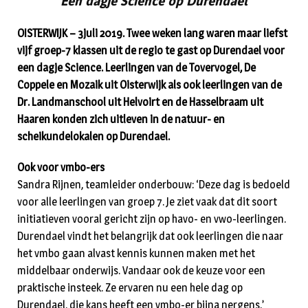
“Een dagje Science op Durendael”
OISTERWIJK – 3juli 2019. Twee weken lang waren maar liefst
vijf groep-7 klassen uit de regio te gast op Durendael voor
een dagje Science. Leerlingen van de Tovervogel, De
Coppele en Mozaik uit Oisterwijk als ook leerlingen van de
Dr. Landmanschool uit Helvoirt en de Hasselbraam uit
Haaren konden zich uitleven in de natuur- en
scheikundelokalen op Durendael.
Ook voor vmbo-ers
Sandra Rijnen, teamleider onderbouw: ‘Deze dag is bedoeld
voor alle leerlingen van groep 7. Je ziet vaak dat dit soort
initiatieven vooral gericht zijn op havo- en vwo-leerlingen.
Durendael vindt het belangrijk dat ook leerlingen die naar
het vmbo gaan alvast kennis kunnen maken met het
middelbaar onderwijs. Vandaar ook de keuze voor een
praktische insteek. Ze ervaren nu een hele dag op
Durendael, die kans heeft een vmbo-er bijna nergens.’