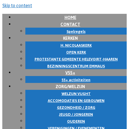
Skip to content
HOME
CONTACT
Spelregels
KERKEN
H. NICOLAASKERK
OPEN KERK
PROTESTANTE GEMEENTE HELEVOIRT-HAAREN
BEZINNINGSCENTRUM EMMAUS
V55+
55+ activiteiten
ZORG/WELZIJN
WELZIJN VUGHT
ACCOMODATIES EN GEBOUWEN
GEZONDHEID / ZORG
JEUGD / JONGEREN
OUDEREN
VERENIGINGEN / EVENEMENTEN