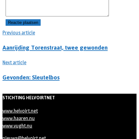
Previous article
Aanrijding Torenstraat, twee gewonden
Next article
Gevonden: Sleutelbos
STICHTING HELVOIRTNET
www.helvoirt.net
www.haaren.nu
www.vught.nu
nieuws@helvoirt.net