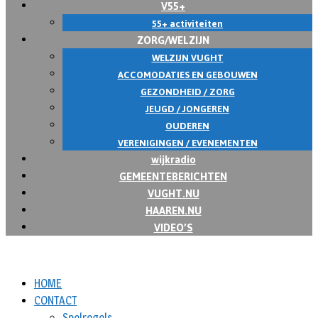
V55+
55+ activiteiten
ZORG/WELZIJN
WELZIJN VUGHT
ACCOMODATIES EN GEBOUWEN
GEZONDHEID / ZORG
JEUGD / JONGEREN
OUDEREN
VERENIGINGEN / EVENEMENTEN
wijkradio
GEMEENTEBERICHTEN
VUGHT.NU
HAAREN.NU
VIDEO’S
HOME
CONTACT
Spelregels