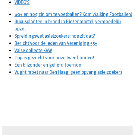
VIDEO’S
60+ en nog zin om te voetballen? Kom Walking Footballen!
Buxusplanten in brand in Biezenmortel, vermoedelijk
opzet
Spreidingswet asielzoekers: hoe zit dat?
Bericht voor de leden van Vereniging 55+
Valse collecte KVW
Oppas gezocht voor onze twee honden!
Een bijzonder en geliefd toernooi
Vught moet naar Den Haag: geen opvang asielzoekers