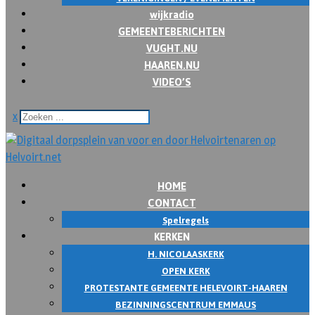
wijkradio
GEMEENTEBERICHTEN
VUGHT.NU
HAAREN.NU
VIDEO’S
x
HOME
CONTACT
Spelregels
KERKEN
H. NICOLAASKERK
OPEN KERK
PROTESTANTE GEMEENTE HELEVOIRT-HAAREN
BEZINNINGSCENTRUM EMMAUS