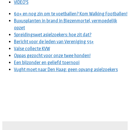
VIDEO’S
60+ en nog zin om te voetballen? Kom Walking Footballen!
Buxusplanten in brand in Biezenmortel, vermoedelijk
opzet
Spreidingswet asielzoekers: hoe zit dat?
Bericht voor de leden van Vereniging 55+
Valse collecte KVW
Oppas gezocht voor onze twee honden!
Een bijzonder en geliefd toernooi
Vught moet naar Den Haag: geen opvang asielzoekers