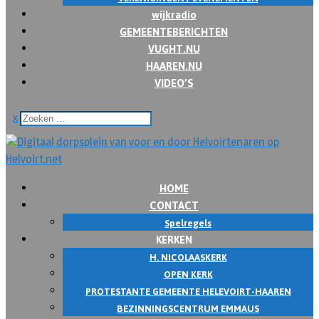
wijkradio
GEMEENTEBERICHTEN
VUGHT.NU
HAAREN.NU
VIDEO’S
x
HOME
CONTACT
Spelregels
KERKEN
H. NICOLAASKERK
OPEN KERK
PROTESTANTE GEMEENTE HELEVOIRT-HAAREN
BEZINNINGSCENTRUM EMMAUS