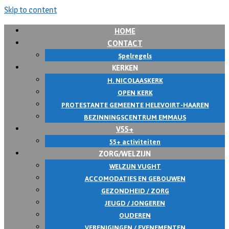
Skip to content
HOME
CONTACT
Spelregels
KERKEN
H. NICOLAASKERK
OPEN KERK
PROTESTANTE GEMEENTE HELEVOIRT-HAAREN
BEZINNINGSCENTRUM EMMAUS
V55+
55+ activiteiten
ZORG/WELZIJN
WELZIJN VUGHT
ACCOMODATIES EN GEBOUWEN
GEZONDHEID / ZORG
JEUGD / JONGEREN
OUDEREN
VERENIGINGEN / EVENEMENTEN