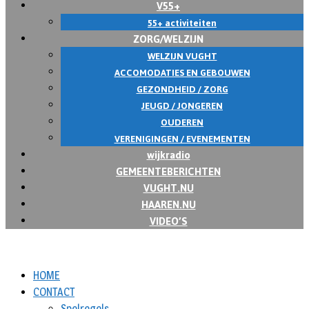
V55+
55+ activiteiten
ZORG/WELZIJN
WELZIJN VUGHT
ACCOMODATIES EN GEBOUWEN
GEZONDHEID / ZORG
JEUGD / JONGEREN
OUDEREN
VERENIGINGEN / EVENEMENTEN
wijkradio
GEMEENTEBERICHTEN
VUGHT.NU
HAAREN.NU
VIDEO’S
HOME
CONTACT
Spelregels