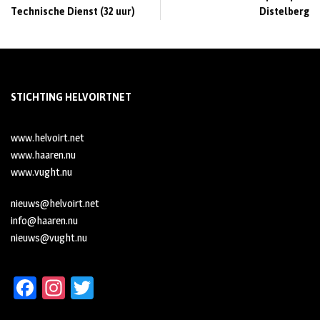
Technische Dienst (32 uur)
Distelberg
STICHTING HELVOIRTNET
www.helvoirt.net
www.haaren.nu
www.vught.nu
nieuws@helvoirt.net
info@haaren.nu
nieuws@vught.nu
Fa
In
T
ce
st
wi