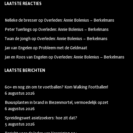
LAATSTE REACTIES
b
ag
tt
oo
ra
er
Nelleke de bresser
op
Overleden: Annie Bolenius – Berkelmans
k
m
Peter Tuerlings
op
Overleden: Annie Bolenius – Berkelmans
Twan de Jongh
op
Overleden: Annie Bolenius – Berkelmans
Jan van Engelen
op
Probleem met de Geldmaat
Jan en Roos van Engelen
op
Overleden: Annie Bolenius – Berkelmans
LAATSTE BERICHTEN
60+ en nog zin om te voetballen? Kom Walking Footballen!
6 augustus 2026
Buxusplanten in brand in Biezenmortel, vermoedelijk opzet
6 augustus 2026
Spreidingswet asielzoekers: hoe zit dat?
5 augustus 2026