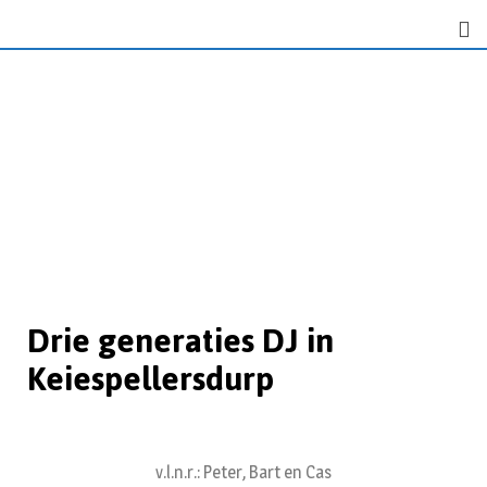
Drie generaties DJ in
Keiespellersdurp
v.l.n.r.: Peter, Bart en Cas