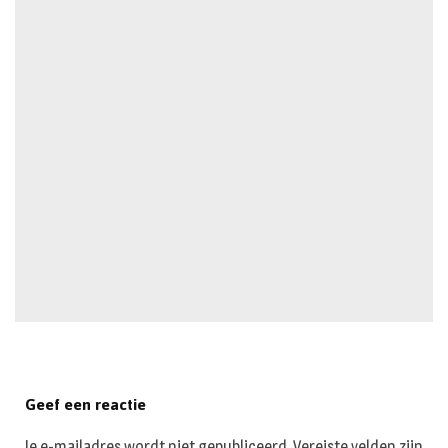
Geef een reactie
Je e-mailadres wordt niet gepubliceerd.
Vereiste velden zijn