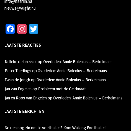
info@haaren.nu
nieuws@vught.nu
Fa
In
T
ce
st
wi
LAATSTE REACTIES
b
ag
tt
oo
ra
er
Nelleke de bresser
op
Overleden: Annie Bolenius – Berkelmans
k
m
Peter Tuerlings
op
Overleden: Annie Bolenius – Berkelmans
Twan de Jongh
op
Overleden: Annie Bolenius – Berkelmans
Jan van Engelen
op
Probleem met de Geldmaat
Jan en Roos van Engelen
op
Overleden: Annie Bolenius – Berkelmans
LAATSTE BERICHTEN
60+ en nog zin om te voetballen? Kom Walking Footballen!