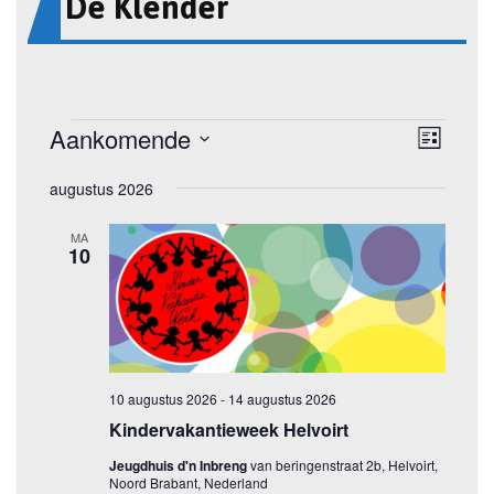
De Klender