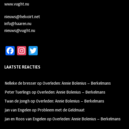
www.vught.nu
nieuws@helvoirt.net
info@haaren.nu
nieuws@vught.nu
Fa
In
T
ce
st
wi
LAATSTE REACTIES
b
ag
tt
oo
ra
er
Nelleke de bresser
op
Overleden: Annie Bolenius – Berkelmans
k
m
Peter Tuerlings
op
Overleden: Annie Bolenius – Berkelmans
Twan de Jongh
op
Overleden: Annie Bolenius – Berkelmans
Jan van Engelen
op
Probleem met de Geldmaat
Jan en Roos van Engelen
op
Overleden: Annie Bolenius – Berkelmans