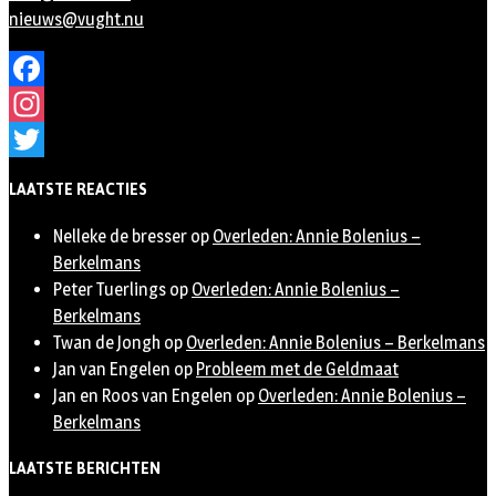
nieuws@vught.nu
Facebook
Instagram
Twitter
LAATSTE REACTIES
Nelleke de bresser
op
Overleden: Annie Bolenius –
Berkelmans
Peter Tuerlings
op
Overleden: Annie Bolenius –
Berkelmans
Twan de Jongh
op
Overleden: Annie Bolenius – Berkelmans
Jan van Engelen
op
Probleem met de Geldmaat
Jan en Roos van Engelen
op
Overleden: Annie Bolenius –
Berkelmans
LAATSTE BERICHTEN