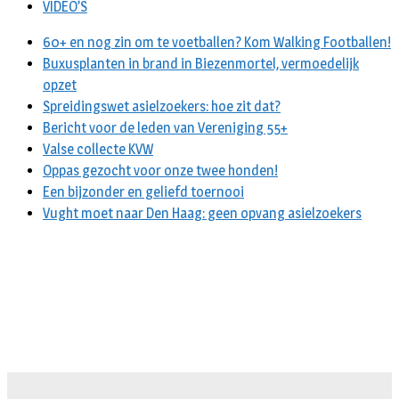
VIDEO’S
60+ en nog zin om te voetballen? Kom Walking Footballen!
Buxusplanten in brand in Biezenmortel, vermoedelijk
opzet
Spreidingswet asielzoekers: hoe zit dat?
Bericht voor de leden van Vereniging 55+
Valse collecte KVW
Oppas gezocht voor onze twee honden!
Een bijzonder en geliefd toernooi
Vught moet naar Den Haag: geen opvang asielzoekers