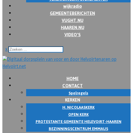
wijkradio
GEMEENTEBERICHTEN
VUGHT.NU
HAAREN.NU
VIDEO’S
x
HOME
CONTACT
Spelregels
KERKEN
H. NICOLAASKERK
OPEN KERK
PROTESTANTE GEMEENTE HELEVOIRT-HAAREN
BEZINNINGSCENTRUM EMMAUS