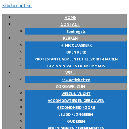
Skip to content
HOME
CONTACT
Spelregels
KERKEN
H. NICOLAASKERK
OPEN KERK
PROTESTANTE GEMEENTE HELEVOIRT-HAAREN
BEZINNINGSCENTRUM EMMAUS
V55+
55+ activiteiten
ZORG/WELZIJN
WELZIJN VUGHT
ACCOMODATIES EN GEBOUWEN
GEZONDHEID / ZORG
JEUGD / JONGEREN
OUDEREN
VERENIGINGEN / EVENEMENTEN