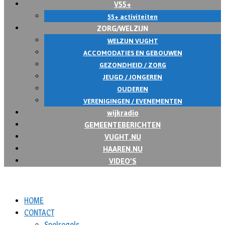
V55+
55+ activiteiten
ZORG/WELZIJN
WELZIJN VUGHT
ACCOMODATIES EN GEBOUWEN
GEZONDHEID / ZORG
JEUGD / JONGEREN
OUDEREN
VERENIGINGEN / EVENEMENTEN
wijkradio
GEMEENTEBERICHTEN
VUGHT.NU
HAAREN.NU
VIDEO’S
HOME
CONTACT
Spelregels