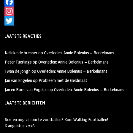
F
a
I
c
n
T
LAATSTE REACTIES
e
s
w
b
t
i
Nelleke de bresser
op
Overleden: Annie Bolenius – Berkelmans
o
a
t
Peter Tuerlings
op
Overleden: Annie Bolenius – Berkelmans
o
g
t
Twan de Jongh
op
Overleden: Annie Bolenius – Berkelmans
k
r
e
Jan van Engelen
op
Probleem met de Geldmaat
a
r
Jan en Roos van Engelen
op
Overleden: Annie Bolenius – Berkelmans
m
LAATSTE BERICHTEN
60+ en nog zin om te voetballen? Kom Walking Footballen!
6 augustus 2026