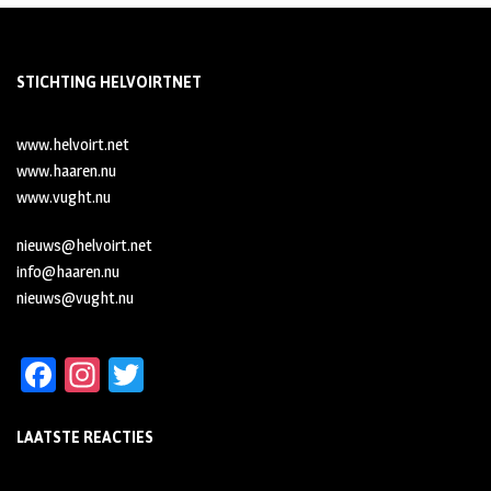
STICHTING HELVOIRTNET
www.helvoirt.net
www.haaren.nu
www.vught.nu
nieuws@helvoirt.net
info@haaren.nu
nieuws@vught.nu
Fa
In
T
ce
st
wi
LAATSTE REACTIES
b
ag
tt
oo
ra
er