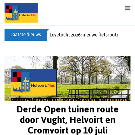
Laatste Nieuws
60+ en nog zin om te voetballen? Kom Wal
Derde Open tuinen route
door Vught, Helvoirt en
Cromvoirt op 10 juli