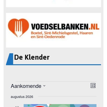
De Klender