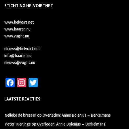
STICHTING HELVOIRTNET
www.helvoirt.net
www.haaren.nu
www.vught.nu
nieuws@helvoirt.net
info@haaren.nu
nieuws@vught.nu
Fa
In
T
ce
st
wi
LAATSTE REACTIES
b
ag
tt
oo
ra
er
Nelleke de bresser
op
Overleden: Annie Bolenius – Berkelmans
k
m
Peter Tuerlings
op
Overleden: Annie Bolenius – Berkelmans