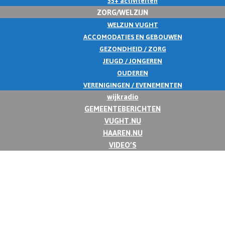
55+ activiteiten
ZORG/WELZIJN
WELZIJN VUGHT
ACCOMODATIES EN GEBOUWEN
GEZONDHEID / ZORG
JEUGD / JONGEREN
OUDEREN
VERENIGINGEN / EVENEMENTEN
wijkradio
GEMEENTEBERICHTEN
VUGHT.NU
HAAREN.NU
VIDEO’S