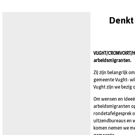
Denkt
VUGHT/CROMVOIRT/HEL
arbeidsmigranten.
Zij zijn belangrijk
gemeente Vught- wil
Vught zijn we bezig
Om wensen en ideeën
arbeidsmigranten op
rondetafelgesprek ov
uitzendbureaus en w
komen nemen we mee 