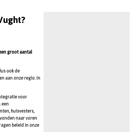
Vught?
een groot aantal
dus ook de
 aan onze regio. In
ntegratie voor
3 een
ten, huisvesters,
avonden naar voren
agen beleid in onze