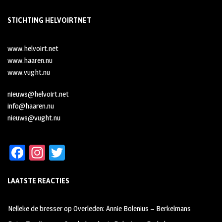
STICHTING HELVOIRTNET
www.helvoirt.net
www.haaren.nu
www.vught.nu
nieuws@helvoirt.net
info@haaren.nu
nieuws@vught.nu
Fa
In
T
ce
st
wi
LAATSTE REACTIES
b
ag
tt
oo
ra
er
Nelleke de bresser
op
Overleden: Annie Bolenius – Berkelmans
k
m