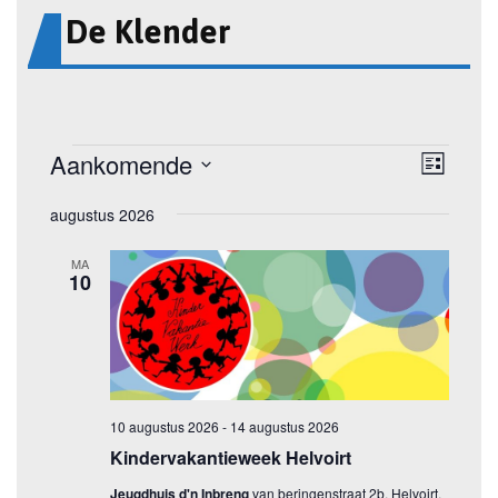
De Klender