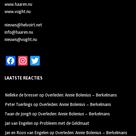
www.haaren.nu
www.vught.nu
nieuws@helvoirt.net
info@haaren.nu
nieuws@vught.nu
Fa
In
T
ce
st
wi
LAATSTE REACTIES
b
ag
tt
oo
ra
er
Nelleke de bresser
op
Overleden: Annie Bolenius – Berkelmans
k
m
Peter Tuerlings
op
Overleden: Annie Bolenius – Berkelmans
Twan de Jongh
op
Overleden: Annie Bolenius – Berkelmans
Jan van Engelen
op
Probleem met de Geldmaat
Jan en Roos van Engelen
op
Overleden: Annie Bolenius – Berkelmans