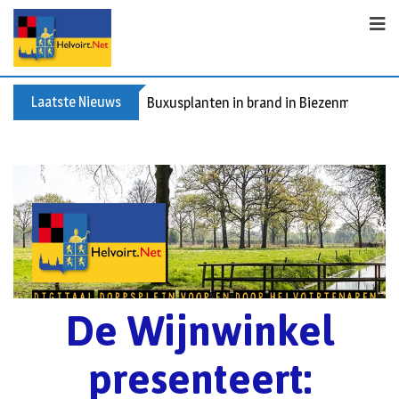
Laatste Nieuws
Spreidingswet asielzoekers: hoe zit dat?
De Wijnwinkel
presenteert: