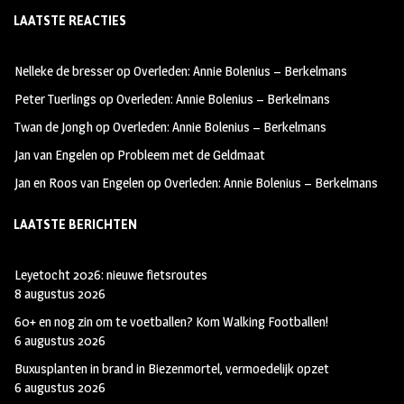
LAATSTE REACTIES
b
ag
tt
oo
ra
er
Nelleke de bresser
op
Overleden: Annie Bolenius – Berkelmans
k
m
Peter Tuerlings
op
Overleden: Annie Bolenius – Berkelmans
Twan de Jongh
op
Overleden: Annie Bolenius – Berkelmans
Jan van Engelen
op
Probleem met de Geldmaat
Jan en Roos van Engelen
op
Overleden: Annie Bolenius – Berkelmans
LAATSTE BERICHTEN
Leyetocht 2026: nieuwe fietsroutes
8 augustus 2026
60+ en nog zin om te voetballen? Kom Walking Footballen!
6 augustus 2026
Buxusplanten in brand in Biezenmortel, vermoedelijk opzet
6 augustus 2026