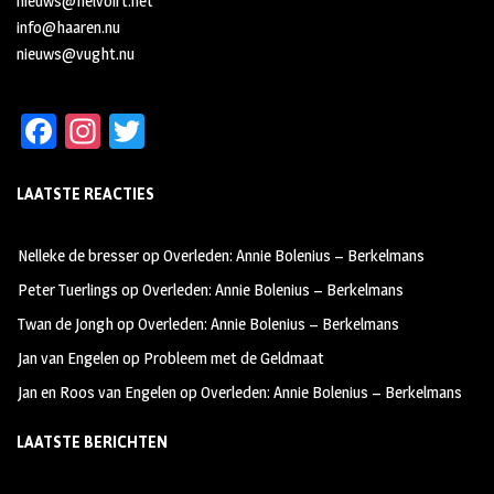
nieuws@helvoirt.net
info@haaren.nu
nieuws@vught.nu
Fa
In
T
ce
st
wi
LAATSTE REACTIES
b
ag
tt
oo
ra
er
Nelleke de bresser
op
Overleden: Annie Bolenius – Berkelmans
k
m
Peter Tuerlings
op
Overleden: Annie Bolenius – Berkelmans
Twan de Jongh
op
Overleden: Annie Bolenius – Berkelmans
Jan van Engelen
op
Probleem met de Geldmaat
Jan en Roos van Engelen
op
Overleden: Annie Bolenius – Berkelmans
LAATSTE BERICHTEN