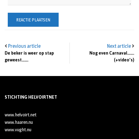
Previous article
Next article
De beker is weer op stap
Nog even Carnaval…….
geweest…….
(+video’s)
STICHTING HELVOIRTNET
www.helvoirt.net
www.haaren.nu
www.vught.nu