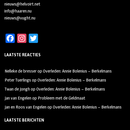
nieuws@helvoirt.net
info@haaren.nu
nieuws@vught.nu
Fa
In
T
ce
st
wi
LAATSTE REACTIES
b
ag
tt
oo
ra
er
Nelleke de bresser
op
Overleden: Annie Bolenius – Berkelmans
k
m
Peter Tuerlings
op
Overleden: Annie Bolenius – Berkelmans
Twan de Jongh
op
Overleden: Annie Bolenius – Berkelmans
Jan van Engelen
op
Probleem met de Geldmaat
Jan en Roos van Engelen
op
Overleden: Annie Bolenius – Berkelmans
LAATSTE BERICHTEN