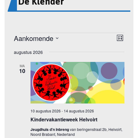
De Klender