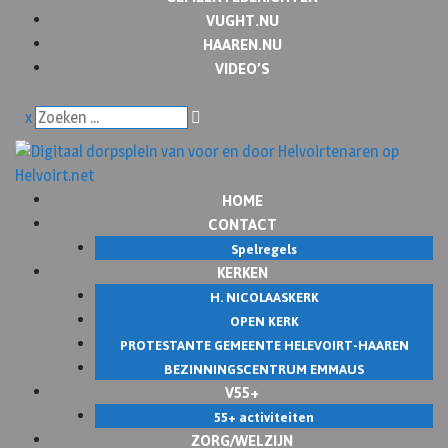
VUGHT.NU
HAAREN.NU
VIDEO’S
x
HOME
CONTACT
Spelregels
KERKEN
H. NICOLAASKERK
OPEN KERK
PROTESTANTE GEMEENTE HELEVOIRT-HAAREN
BEZINNINGSCENTRUM EMMAUS
V55+
55+ activiteiten
ZORG/WELZIJN