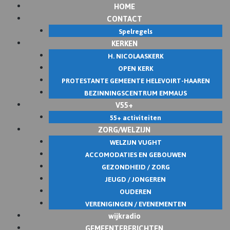
HOME
Skip
CONTACT
to
Spelregels
content
KERKEN
H. NICOLAASKERK
OPEN KERK
PROTESTANTE GEMEENTE HELEVOIRT-HAAREN
BEZINNINGSCENTRUM EMMAUS
V55+
55+ activiteiten
ZORG/WELZIJN
WELZIJN VUGHT
ACCOMODATIES EN GEBOUWEN
GEZONDHEID / ZORG
JEUGD / JONGEREN
OUDEREN
VERENIGINGEN / EVENEMENTEN
wijkradio
GEMEENTEBERICHTEN