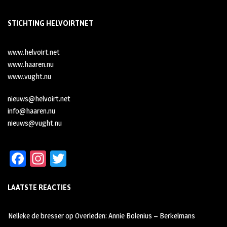
STICHTING HELVOIRTNET
www.helvoirt.net
www.haaren.nu
www.vught.nu
nieuws@helvoirt.net
info@haaren.nu
nieuws@vught.nu
Fa
In
T
ce
st
wi
LAATSTE REACTIES
b
ag
tt
oo
ra
er
Nelleke de bresser
op
Overleden: Annie Bolenius – Berkelmans
k
m