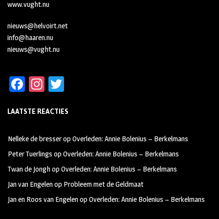
www.vught.nu
nieuws@helvoirt.net
info@haaren.nu
nieuws@vught.nu
Fa
In
T
ce
st
wi
LAATSTE REACTIES
b
ag
tt
oo
ra
er
Nelleke de bresser
op
Overleden: Annie Bolenius – Berkelmans
k
m
Peter Tuerlings
op
Overleden: Annie Bolenius – Berkelmans
Twan de Jongh
op
Overleden: Annie Bolenius – Berkelmans
Jan van Engelen
op
Probleem met de Geldmaat
Jan en Roos van Engelen
op
Overleden: Annie Bolenius – Berkelmans