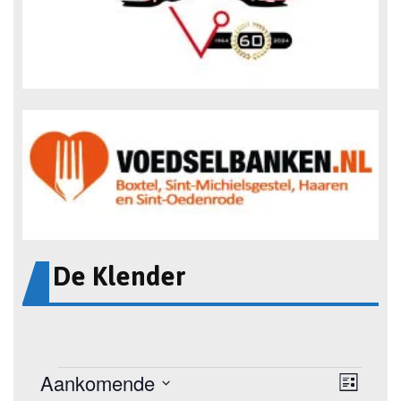
De Klender