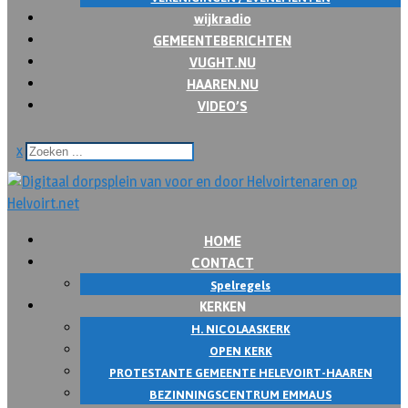
wijkradio
GEMEENTEBERICHTEN
VUGHT.NU
HAAREN.NU
VIDEO’S
x
HOME
CONTACT
Spelregels
KERKEN
H. NICOLAASKERK
OPEN KERK
PROTESTANTE GEMEENTE HELEVOIRT-HAAREN
BEZINNINGSCENTRUM EMMAUS