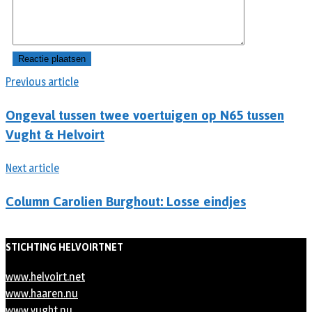
Previous article
Ongeval tussen twee voertuigen op N65 tussen
Vught & Helvoirt
Next article
Column Carolien Burghout: Losse eindjes
STICHTING HELVOIRTNET
www.helvoirt.net
www.haaren.nu
www.vught.nu