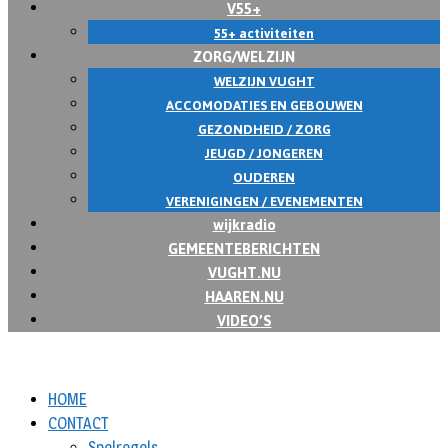
V55+
55+ activiteiten
ZORG/WELZIJN
WELZIJN VUGHT
ACCOMODATIES EN GEBOUWEN
GEZONDHEID / ZORG
JEUGD / JONGEREN
OUDEREN
VERENIGINGEN / EVENEMENTEN
wijkradio
GEMEENTEBERICHTEN
VUGHT.NU
HAAREN.NU
VIDEO’S
HOME
CONTACT
Spelregels