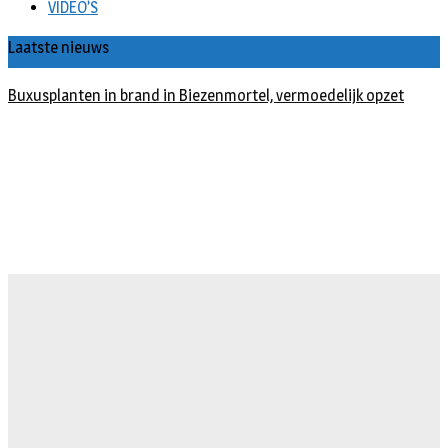
VIDEO’S
Laatste nieuws
Buxusplanten in brand in Biezenmortel, vermoedelijk opzet