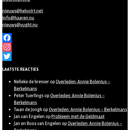
nieuws@helvoirt.net
info@haaren.nu
nieuws@vught.nu
Facebook
Instagram
Twitter
LAATSTE REACTIES
Nelleke de bresser
op
Overleden: Annie Bolenius –
Berkelmans
Peter Tuerlings
op
Overleden: Annie Bolenius –
Berkelmans
Twan de Jongh
op
Overleden: Annie Bolenius – Berkelmans
Jan van Engelen
op
Probleem met de Geldmaat
Jan en Roos van Engelen
op
Overleden: Annie Bolenius –