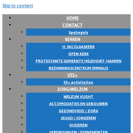
Skip to content
HOME
CONTACT
Spelregels
KERKEN
H. NICOLAASKERK
OPEN KERK
PROTESTANTE GEMEENTE HELEVOIRT-HAAREN
BEZINNINGSCENTRUM EMMAUS
V55+
55+ activiteiten
ZORG/WELZIJN
WELZIJN VUGHT
ACCOMODATIES EN GEBOUWEN
GEZONDHEID / ZORG
JEUGD / JONGEREN
OUDEREN
VERENIGINGEN / EVENEMENTEN