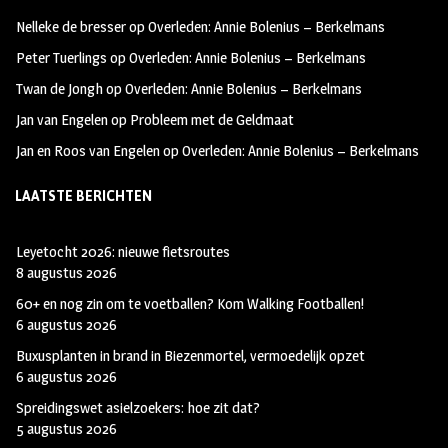
oo
ra
er
Nelleke de bresser
op
Overleden: Annie Bolenius – Berkelmans
k
m
Peter Tuerlings
op
Overleden: Annie Bolenius – Berkelmans
Twan de Jongh
op
Overleden: Annie Bolenius – Berkelmans
Jan van Engelen
op
Probleem met de Geldmaat
Jan en Roos van Engelen
op
Overleden: Annie Bolenius – Berkelmans
LAATSTE BERICHTEN
Leyetocht 2026: nieuwe fietsroutes
8 augustus 2026
60+ en nog zin om te voetballen? Kom Walking Footballen!
6 augustus 2026
Buxusplanten in brand in Biezenmortel, vermoedelijk opzet
6 augustus 2026
Spreidingswet asielzoekers: hoe zit dat?
5 augustus 2026