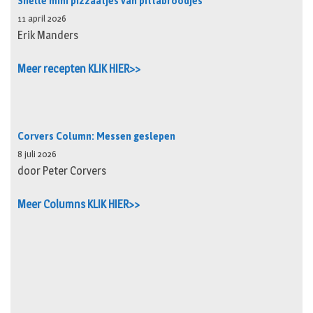
Snelle mini pizzaatjes van pittabroodjes
11 april 2026
Erik Manders
Meer recepten KLIK HIER>>
Corvers Column: Messen geslepen
8 juli 2026
door Peter Corvers
Meer Columns KLIK HIER>>