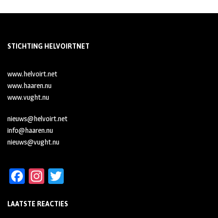
STICHTING HELVOIRTNET
www.helvoirt.net
www.haaren.nu
www.vught.nu
nieuws@helvoirt.net
info@haaren.nu
nieuws@vught.nu
Fa
In
T
ce
st
wi
LAATSTE REACTIES
b
ag
tt