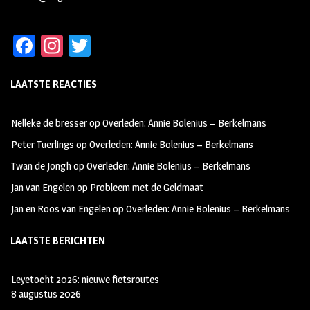
Fa
In
T
ce
st
wi
LAATSTE REACTIES
b
ag
tt
oo
ra
er
Nelleke de bresser
op
Overleden: Annie Bolenius – Berkelmans
k
m
Peter Tuerlings
op
Overleden: Annie Bolenius – Berkelmans
Twan de Jongh
op
Overleden: Annie Bolenius – Berkelmans
Jan van Engelen
op
Probleem met de Geldmaat
Jan en Roos van Engelen
op
Overleden: Annie Bolenius – Berkelmans
LAATSTE BERICHTEN
Leyetocht 2026: nieuwe fietsroutes
8 augustus 2026