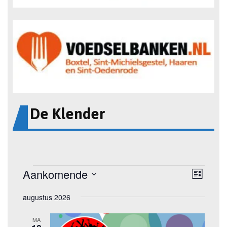
De Klender