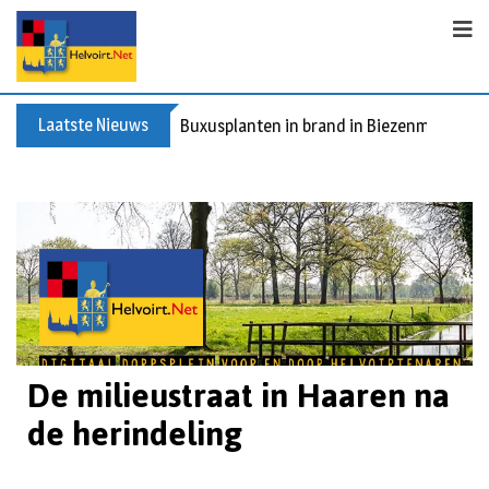
Laatste Nieuws
Spreidingswet asielzoekers: hoe zit dat?
De milieustraat in Haaren na
de herindeling