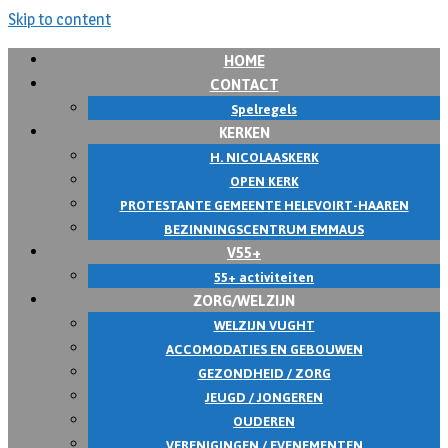
Skip to content
HOME
CONTACT
Spelregels
KERKEN
H. NICOLAASKERK
OPEN KERK
PROTESTANTE GEMEENTE HELEVOIRT-HAAREN
BEZINNINGSCENTRUM EMMAUS
V55+
55+ activiteiten
ZORG/WELZIJN
WELZIJN VUGHT
ACCOMODATIES EN GEBOUWEN
GEZONDHEID / ZORG
JEUGD / JONGEREN
OUDEREN
VERENIGINGEN / EVENEMENTEN