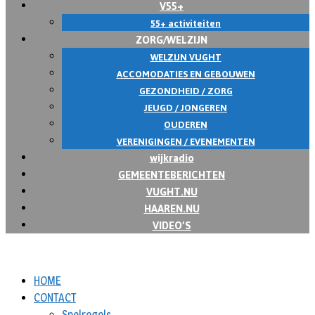
V55+
55+ activiteiten
ZORG/WELZIJN
WELZIJN VUGHT
ACCOMODATIES EN GEBOUWEN
GEZONDHEID / ZORG
JEUGD / JONGEREN
OUDEREN
VERENIGINGEN / EVENEMENTEN
wijkradio
GEMEENTEBERICHTEN
VUGHT.NU
HAAREN.NU
VIDEO’S
HOME
CONTACT
Spelregels