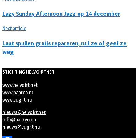
Lazy Sunday Afternoon Jazz op 14 december
Next article
Laat spullen gratis repareren, ruil ze of geef ze
weg
STICHTING HELVOIRTNET
www.helvoirt.net
www.haaren.nu
www.vught.nu
nieuws@helvoirt.net
info@haaren.nu
nieuws@vught.nu