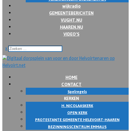
wijkradio
GEMEENTEBERICHTEN
VUGHT.NU
HAAREN.NU
VIDEO’S
x
HOME
CONTACT
Spelregels
KERKEN
H. NICOLAASKERK
OPEN KERK
PROTESTANTE GEMEENTE HELEVOIRT-HAAREN
BEZINNINGSCENTRUM EMMAUS