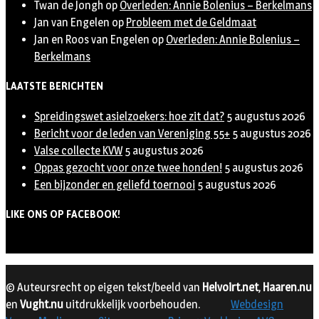
Twan de Jongh
op
Overleden: Annie Bolenius – Berkelmans
Jan van Engelen
op
Probleem met de Geldmaat
Jan en Roos van Engelen
op
Overleden: Annie Bolenius –
Berkelmans
LAATSTE BERICHTEN
Spreidingswet asielzoekers: hoe zit dat?
5 augustus 2026
Bericht voor de leden van Vereniging 55+
5 augustus 2026
Valse collecte KVW
5 augustus 2026
Oppas gezocht voor onze twee honden!
5 augustus 2026
Een bijzonder en geliefd toernooi
5 augustus 2026
LIKE ONS OP FACEBOOK!
© Auteursrecht op eigen tekst/beeld van
Helvoirt.net
,
Haaren.nu
en
Vught.nu
uitdrukkelijk voorbehouden.
Webdesign