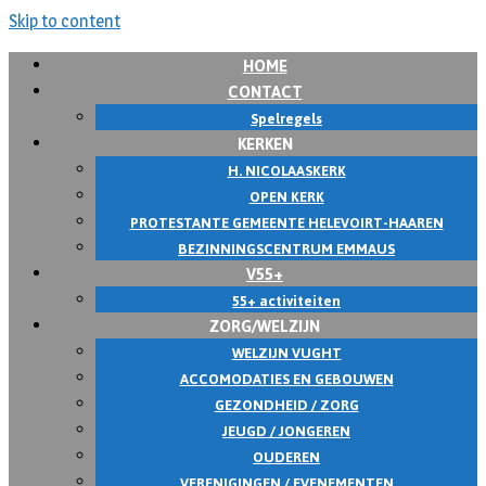
Skip to content
HOME
CONTACT
Spelregels
KERKEN
H. NICOLAASKERK
OPEN KERK
PROTESTANTE GEMEENTE HELEVOIRT-HAAREN
BEZINNINGSCENTRUM EMMAUS
V55+
55+ activiteiten
ZORG/WELZIJN
WELZIJN VUGHT
ACCOMODATIES EN GEBOUWEN
GEZONDHEID / ZORG
JEUGD / JONGEREN
OUDEREN
VERENIGINGEN / EVENEMENTEN