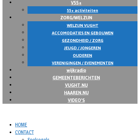
V55+
55+ activiteiten
ZORG/WELZIJN
WELZIJN VUGHT
ACCOMODATIES EN GEBOUWEN
GEZONDHEID / ZORG
JEUGD / JONGEREN
OUDEREN
VERENIGINGEN / EVENEMENTEN
wijkradio
GEMEENTEBERICHTEN
VUGHT.NU
HAAREN.NU
VIDEO’S
HOME
CONTACT
Spelregels