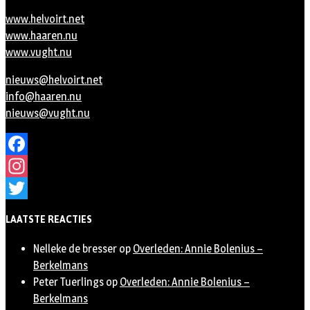
www.helvoirt.net
www.haaren.nu
www.vught.nu
nieuws@helvoirt.net
info@haaren.nu
nieuws@vught.nu
Facebook
Instagram
Twitter
LAATSTE REACTIES
Nelleke de bresser
op
Overleden: Annie Bolenius –
Berkelmans
Peter Tuerlings
op
Overleden: Annie Bolenius –
Berkelmans