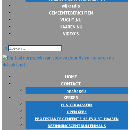
wijkradio
GEMEENTEBERICHTEN
VUGHT.NU
HAAREN.NU
VIDEO’S
x
HOME
CONTACT
Spelregels
KERKEN
H. NICOLAASKERK
OPEN KERK
PROTESTANTE GEMEENTE HELEVOIRT-HAAREN
BEZINNINGSCENTRUM EMMAUS