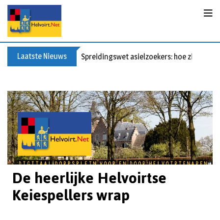
Laatste Nieuws
Spreidingswet asielzoekers: hoe zit dat?
De heerlijke Helvoirtse
Keiespellers wrap