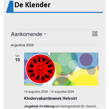
De Klender