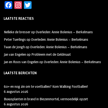
Fa
In
T
ce
st
wi
LAATSTE REACTIES
b
ag
tt
oo
ra
er
Nelleke de bresser
op
Overleden: Annie Bolenius – Berkelmans
k
m
Peter Tuerlings
op
Overleden: Annie Bolenius – Berkelmans
Twan de Jongh
op
Overleden: Annie Bolenius – Berkelmans
Jan van Engelen
op
Probleem met de Geldmaat
Jan en Roos van Engelen
op
Overleden: Annie Bolenius – Berkelmans
LAATSTE BERICHTEN
60+ en nog zin om te voetballen? Kom Walking Footballen!
6 augustus 2026
Buxusplanten in brand in Biezenmortel, vermoedelijk opzet
6 augustus 2026