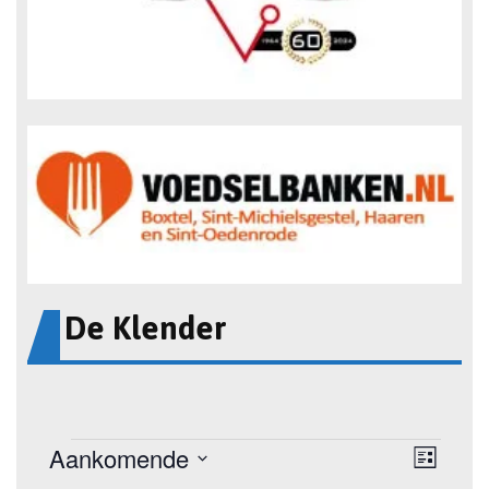
De Klender