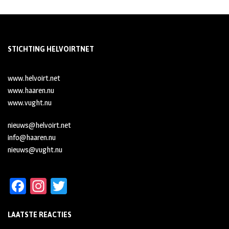
STICHTING HELVOIRTNET
www.helvoirt.net
www.haaren.nu
www.vught.nu
nieuws@helvoirt.net
info@haaren.nu
nieuws@vught.nu
Fa
In
T
ce
st
wi
LAATSTE REACTIES
b
ag
tt