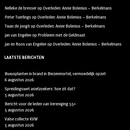
oo
ra
er
Nelleke de bresser
op
Overleden: Annie Bolenius – Berkelmans
k
m
Peter Tuerlings
op
Overleden: Annie Bolenius – Berkelmans
Twan de Jongh
op
Overleden: Annie Bolenius – Berkelmans
Jan van Engelen
op
Probleem met de Geldmaat
Jan en Roos van Engelen
op
Overleden: Annie Bolenius – Berkelmans
LAATSTE BERICHTEN
Buxusplanten in brand in Biezenmortel, vermoedelijk opzet
6 augustus 2026
Spreidingswet asielzoekers: hoe zit dat?
5 augustus 2026
Bericht voor de leden van Vereniging 55+
5 augustus 2026
Valse collecte KVW
5 augustus 2026