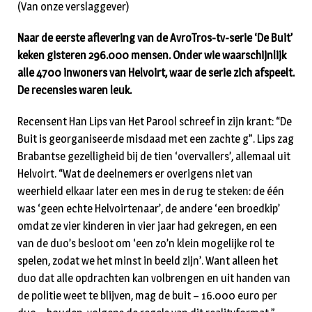
(Van onze verslaggever)
Naar de eerste aflevering van de AvroTros-tv-serie ‘De Buit’
keken gisteren 296.000 mensen. Onder wie waarschijnlijk
alle 4700 inwoners van Helvoirt, waar de serie zich afspeelt.
De recensies waren leuk.
Recensent Han Lips van Het Parool schreef in zijn krant: “De
Buit is georganiseerde misdaad met een zachte g”. Lips zag
Brabantse gezelligheid bij de tien ‘overvallers’, allemaal uit
Helvoirt. “Wat de deelnemers er overigens niet van
weerhield elkaar later een mes in de rug te steken: de één
was ‘geen echte Helvoirtenaar’, de andere ‘een broedkip’
omdat ze vier kinderen in vier jaar had gekregen, en een
van de duo’s besloot om ‘een zo’n klein mogelijke rol te
spelen, zodat we het minst in beeld zijn’. Want alleen het
duo dat alle opdrachten kan volbrengen en uit handen van
de politie weet te blijven, mag de buit – 16.000 euro per