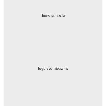
logo-studiebegeleidinghelvoirt
Puur-en-Pracht