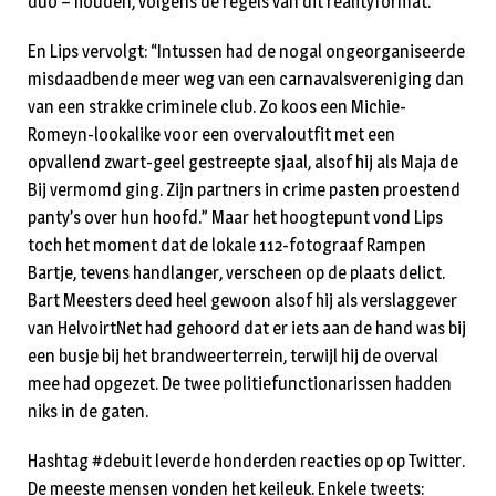
duo – houden, volgens de regels van dit realityformat.”
En Lips vervolgt: “Intussen had de nogal ongeorganiseerde
misdaadbende meer weg van een carnavalsvereniging dan
van een strakke criminele club. Zo koos een Michie-
Romeyn-lookalike voor een overvaloutfit met een
opvallend zwart-geel gestreepte sjaal, alsof hij als Maja de
Bij vermomd ging. Zijn partners in crime pasten proestend
panty’s over hun hoofd.” Maar het hoogtepunt vond Lips
toch het moment dat de lokale 112-fotograaf Rampen
Bartje, tevens handlanger, verscheen op de plaats delict.
Bart Meesters deed heel gewoon alsof hij als verslaggever
van HelvoirtNet had gehoord dat er iets aan de hand was bij
een busje bij het brandweerterrein, terwijl hij de overval
mee had opgezet. De twee politiefunctionarissen hadden
niks in de gaten.
Hashtag #debuit leverde honderden reacties op op Twitter.
De meeste mensen vonden het keileuk. Enkele tweets: