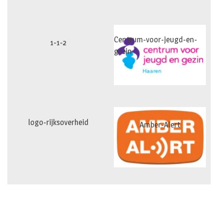
Centrum-voor-jeugd-en-
1-1-2
gezin
logo-rijksoverheid
Amber-Alert