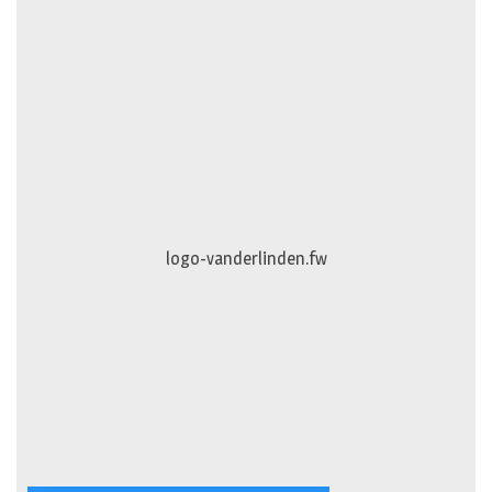
logo-vanderlinden.fw
diercentrum