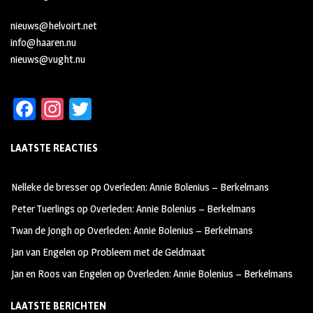
nieuws@helvoirt.net
info@haaren.nu
nieuws@vught.nu
Fa
In
T
ce
st
wi
LAATSTE REACTIES
b
ag
tt
oo
ra
er
Nelleke de bresser
op
Overleden: Annie Bolenius – Berkelmans
k
m
Peter Tuerlings
op
Overleden: Annie Bolenius – Berkelmans
Twan de Jongh
op
Overleden: Annie Bolenius – Berkelmans
Jan van Engelen
op
Probleem met de Geldmaat
Jan en Roos van Engelen
op
Overleden: Annie Bolenius – Berkelmans
LAATSTE BERICHTEN