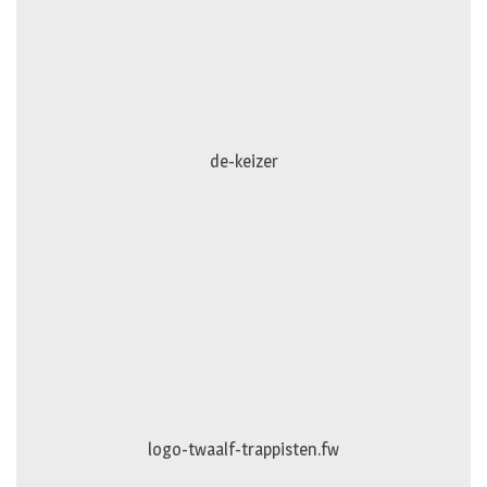
dejong-auto
de-keizer
logo-twaalf-trappisten.fw
logo-gevelspecialist.fw