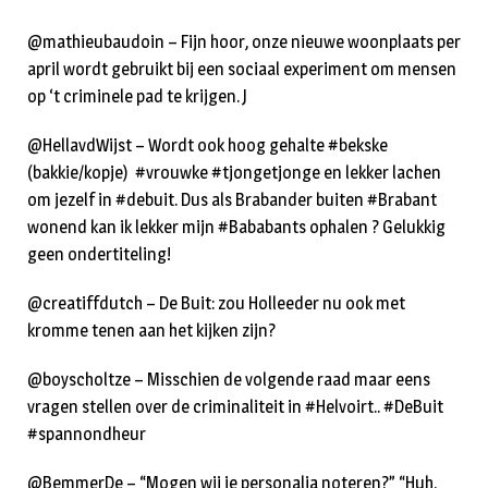
@mathieubaudoin – Fijn hoor, onze nieuwe woonplaats per
april wordt gebruikt bij een sociaal experiment om mensen
op ‘t criminele pad te krijgen. J
@HellavdWijst – Wordt ook hoog gehalte #bekske
(bakkie/kopje) #vrouwke #tjongetjonge en lekker lachen
om jezelf in #debuit. Dus als Brabander buiten #Brabant
wonend kan ik lekker mijn #Bababants ophalen ? Gelukkig
geen ondertiteling!
@creatiffdutch – De Buit: zou Holleeder nu ook met
kromme tenen aan het kijken zijn?
@boyscholtze – Misschien de volgende raad maar eens
vragen stellen over de criminaliteit in #Helvoirt.. #DeBuit
#spannondheur
@BemmerDe – “Mogen wij je personalia noteren?” “Huh,