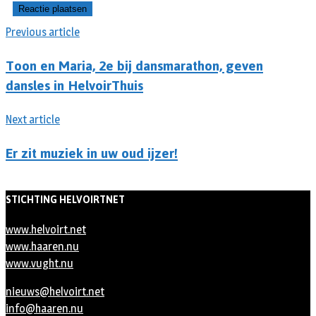
Previous article
Toon en Maria, 2e bij dansmarathon, geven
dansles in HelvoirThuis
Next article
Er zit muziek in uw oud ijzer!
STICHTING HELVOIRTNET
www.helvoirt.net
www.haaren.nu
www.vught.nu
nieuws@helvoirt.net
info@haaren.nu