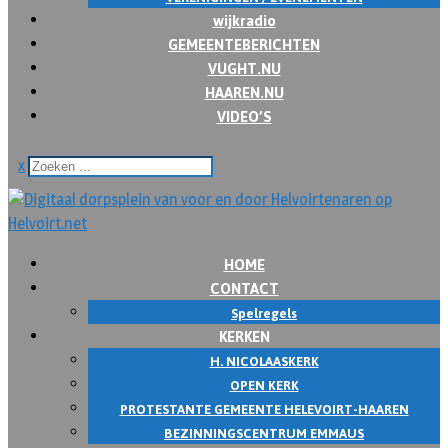
wijkradio
GEMEENTEBERICHTEN
VUGHT.NU
HAAREN.NU
VIDEO’S
x
HOME
CONTACT
Spelregels
KERKEN
H. NICOLAASKERK
OPEN KERK
PROTESTANTE GEMEENTE HELEVOIRT-HAAREN
BEZINNINGSCENTRUM EMMAUS