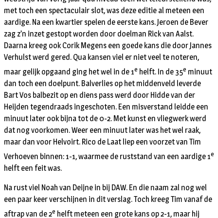
met toch een spectaculair slot, was deze editie al meteen een
aardige. Na een kwartier spelen de eerste kans. Jeroen de Bever
zag z’n inzet gestopt worden door doelman Rick van Aalst.
Daarna kreeg ook Corik Megens een goede kans die door Jannes
Verhulst werd gered. Qua kansen viel er niet veel te noteren,
e
e
maar gelijk opgaand ging het wel in de 1
helft. In de 35
minuut
dan toch een doelpunt. Balverlies op het middenveld leverde
Bart Vos balbezit op en diens pass werd door Hidde van der
Heijden tegendraads ingeschoten. Een misverstand leidde een
minuut later ook bijna tot de 0-2. Met kunst en vliegwerk werd
dat nog voorkomen. Weer een minuut later was het wel raak,
maar dan voor Helvoirt. Rico de Laat liep een voorzet van Tim
e
Verhoeven binnen: 1-1, waarmee de ruststand van een aardige 1
helft een feit was.
Na rust viel Noah van Deijne in bij DAW. En die naam zal nog wel
een paar keer verschijnen in dit verslag. Toch kreeg Tim vanaf de
e
aftrap van de 2
helft meteen een grote kans op 2-1, maar hij