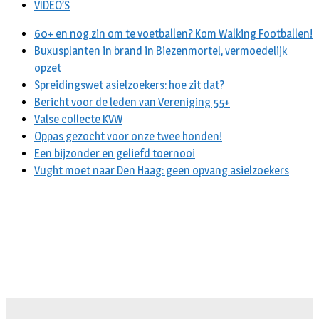
VIDEO’S
60+ en nog zin om te voetballen? Kom Walking Footballen!
Buxusplanten in brand in Biezenmortel, vermoedelijk
opzet
Spreidingswet asielzoekers: hoe zit dat?
Bericht voor de leden van Vereniging 55+
Valse collecte KVW
Oppas gezocht voor onze twee honden!
Een bijzonder en geliefd toernooi
Vught moet naar Den Haag: geen opvang asielzoekers