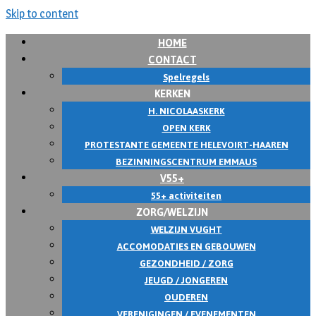
Skip to content
HOME
CONTACT
Spelregels
KERKEN
H. NICOLAASKERK
OPEN KERK
PROTESTANTE GEMEENTE HELEVOIRT-HAAREN
BEZINNINGSCENTRUM EMMAUS
V55+
55+ activiteiten
ZORG/WELZIJN
WELZIJN VUGHT
ACCOMODATIES EN GEBOUWEN
GEZONDHEID / ZORG
JEUGD / JONGEREN
OUDEREN
VERENIGINGEN / EVENEMENTEN