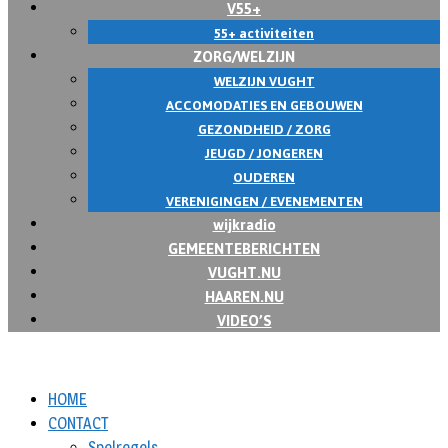
V55+
55+ activiteiten
ZORG/WELZIJN
WELZIJN VUGHT
ACCOMODATIES EN GEBOUWEN
GEZONDHEID / ZORG
JEUGD / JONGEREN
OUDEREN
VERENIGINGEN / EVENEMENTEN
wijkradio
GEMEENTEBERICHTEN
VUGHT.NU
HAAREN.NU
VIDEO’S
HOME
CONTACT
Spelregels