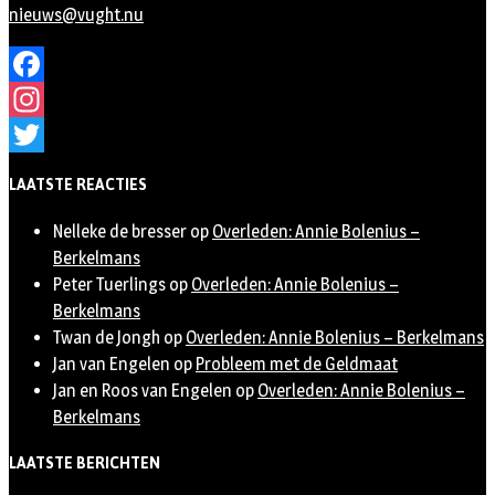
nieuws@vught.nu
Facebook
Instagram
Twitter
LAATSTE REACTIES
Nelleke de bresser
op
Overleden: Annie Bolenius –
Berkelmans
Peter Tuerlings
op
Overleden: Annie Bolenius –
Berkelmans
Twan de Jongh
op
Overleden: Annie Bolenius – Berkelmans
Jan van Engelen
op
Probleem met de Geldmaat
Jan en Roos van Engelen
op
Overleden: Annie Bolenius –
Berkelmans
LAATSTE BERICHTEN