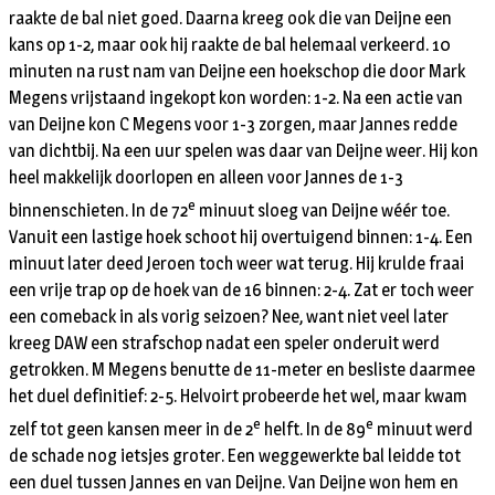
raakte de bal niet goed. Daarna kreeg ook die van Deijne een
kans op 1-2, maar ook hij raakte de bal helemaal verkeerd. 10
minuten na rust nam van Deijne een hoekschop die door Mark
Megens vrijstaand ingekopt kon worden: 1-2. Na een actie van
van Deijne kon C Megens voor 1-3 zorgen, maar Jannes redde
van dichtbij. Na een uur spelen was daar van Deijne weer. Hij kon
heel makkelijk doorlopen en alleen voor Jannes de 1-3
e
binnenschieten. In de 72
minuut sloeg van Deijne wéér toe.
Vanuit een lastige hoek schoot hij overtuigend binnen: 1-4. Een
minuut later deed Jeroen toch weer wat terug. Hij krulde fraai
een vrije trap op de hoek van de 16 binnen: 2-4. Zat er toch weer
een comeback in als vorig seizoen? Nee, want niet veel later
kreeg DAW een strafschop nadat een speler onderuit werd
getrokken. M Megens benutte de 11-meter en besliste daarmee
het duel definitief: 2-5. Helvoirt probeerde het wel, maar kwam
e
e
zelf tot geen kansen meer in de 2
helft. In de 89
minuut werd
de schade nog ietsjes groter. Een weggewerkte bal leidde tot
een duel tussen Jannes en van Deijne. Van Deijne won hem en