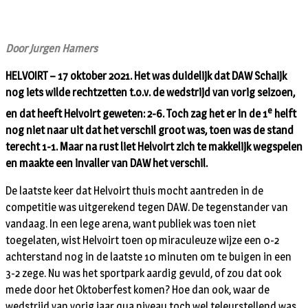
Door Jurgen Hamers
HELVOIRT – 17 oktober 2021. Het was duidelijk dat DAW Schaijk
nog iets wilde rechtzetten t.o.v. de wedstrijd van vorig seizoen,
e
en dat heeft Helvoirt geweten: 2-6. Toch zag het er in de 1
helft
nog niet naar uit dat het verschil groot was, toen was de stand
terecht 1-1. Maar na rust liet Helvoirt zich te makkelijk wegspelen
en maakte een invaller van DAW het verschil.
De laatste keer dat Helvoirt thuis mocht aantreden in de
competitie was uitgerekend tegen DAW. De tegenstander van
vandaag. In een lege arena, want publiek was toen niet
toegelaten, wist Helvoirt toen op miraculeuze wijze een 0-2
achterstand nog in de laatste 10 minuten om te buigen in een
3-2 zege. Nu was het sportpark aardig gevuld, of zou dat ook
mede door het Oktoberfest komen? Hoe dan ook, waar de
wedstrijd van vorig jaar qua niveau toch wel teleurstellend was,