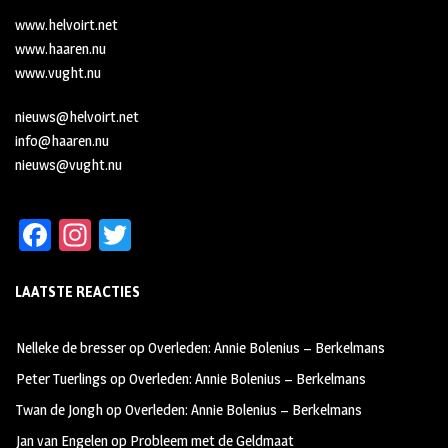
www.helvoirt.net
www.haaren.nu
www.vught.nu
nieuws@helvoirt.net
info@haaren.nu
nieuws@vught.nu
Fa
In
T
ce
st
wi
LAATSTE REACTIES
b
ag
tt
oo
ra
er
Nelleke de bresser
op
Overleden: Annie Bolenius – Berkelmans
k
m
Peter Tuerlings
op
Overleden: Annie Bolenius – Berkelmans
Twan de Jongh
op
Overleden: Annie Bolenius – Berkelmans
Jan van Engelen
op
Probleem met de Geldmaat