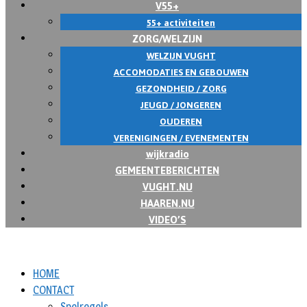
V55+
55+ activiteiten
ZORG/WELZIJN
WELZIJN VUGHT
ACCOMODATIES EN GEBOUWEN
GEZONDHEID / ZORG
JEUGD / JONGEREN
OUDEREN
VERENIGINGEN / EVENEMENTEN
wijkradio
GEMEENTEBERICHTEN
VUGHT.NU
HAAREN.NU
VIDEO’S
HOME
CONTACT
Spelregels