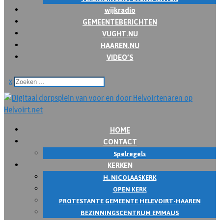
wijkradio
GEMEENTEBERICHTEN
VUGHT.NU
HAAREN.NU
VIDEO’S
x
HOME
CONTACT
Spelregels
KERKEN
H. NICOLAASKERK
OPEN KERK
PROTESTANTE GEMEENTE HELEVOIRT-HAAREN
BEZINNINGSCENTRUM EMMAUS