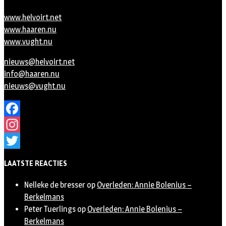
www.helvoirt.net
www.haaren.nu
www.vught.nu
nieuws@helvoirt.net
info@haaren.nu
nieuws@vught.nu
Facebook
Instagram
Twitter
LAATSTE REACTIES
Nelleke de bresser
op
Overleden: Annie Bolenius –
Berkelmans
Peter Tuerlings
op
Overleden: Annie Bolenius –
Berkelmans