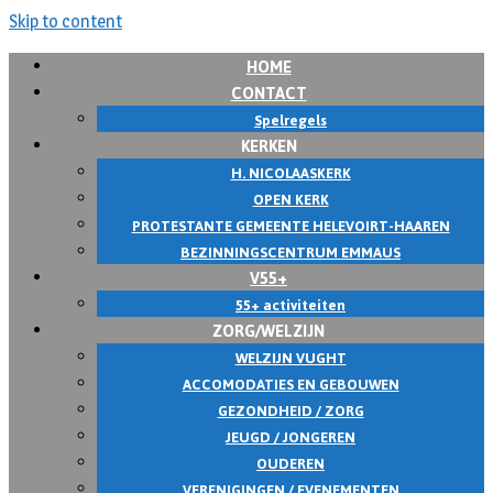
Skip to content
HOME
CONTACT
Spelregels
KERKEN
H. NICOLAASKERK
OPEN KERK
PROTESTANTE GEMEENTE HELEVOIRT-HAAREN
BEZINNINGSCENTRUM EMMAUS
V55+
55+ activiteiten
ZORG/WELZIJN
WELZIJN VUGHT
ACCOMODATIES EN GEBOUWEN
GEZONDHEID / ZORG
JEUGD / JONGEREN
OUDEREN
VERENIGINGEN / EVENEMENTEN