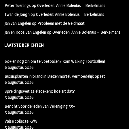
k
m
Peter Tuerlings
op
Overleden: Annie Bolenius – Berkelmans
Twan de Jongh
op
Overleden: Annie Bolenius – Berkelmans
Jan van Engelen
op
Probleem met de Geldmaat
Jan en Roos van Engelen
op
Overleden: Annie Bolenius – Berkelmans
LAATSTE BERICHTEN
60+ en nog zin om te voetballen? Kom Walking Footballen!
6 augustus 2026
Buxusplanten in brand in Biezenmortel, vermoedelijk opzet
6 augustus 2026
Spreidingswet asielzoekers: hoe zit dat?
5 augustus 2026
Bericht voor de leden van Vereniging 55+
5 augustus 2026
Valse collecte KVW
5 augustus 2026