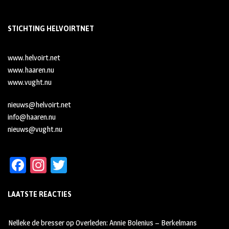
STICHTING HELVOIRTNET
www.helvoirt.net
www.haaren.nu
www.vught.nu
nieuws@helvoirt.net
info@haaren.nu
nieuws@vught.nu
Fa
In
T
ce
st
wi
LAATSTE REACTIES
b
ag
tt
oo
ra
er
Nelleke de bresser
op
Overleden: Annie Bolenius – Berkelmans