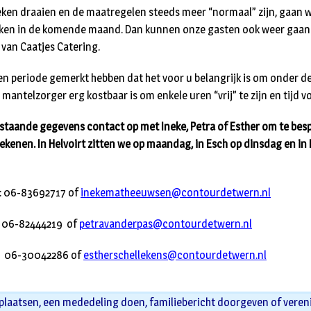
ken draaien en de maatregelen steeds meer “normaal” zijn, gaan w
ken in de komende maand. Dan kunnen onze gasten ook weer gaan
 van Caatjes Catering.
en periode gemerkt hebben dat het voor u belangrijk is om onder 
s mantelzorger erg kostbaar is om enkele uren “vrij” te zijn en tijd v
staande gegevens contact op met Ineke, Petra of Esther om te bes
tekenen. In Helvoirt zitten we op maandag, in Esch op dinsdag en in
: 06-83692717 of
inekematheeuwsen@contourdetwern.nl
: 06-82444219 of
petravanderpas@contourdetwern.nl
s: 06-30042286 of
estherschellekens@contourdetwern.nl
 plaatsen, een mededeling doen, familiebericht doorgeven of veren