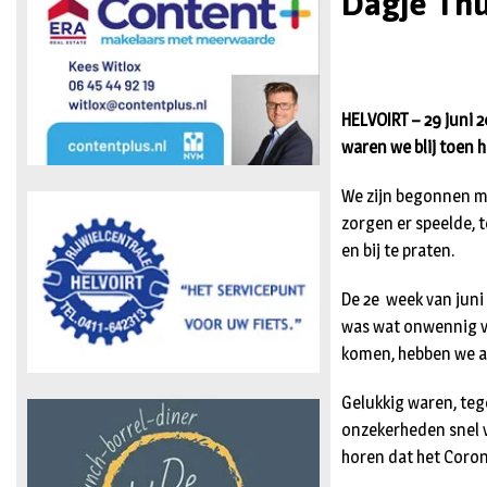
Dagje Thu
HELVOIRT – 29 juni 
waren we blij toen 
We zijn begonnen met
zorgen er speelde, t
en bij te praten.
De 2e week van jun
was wat onwennig vo
komen, hebben we a
Gelukkig waren, teg
onzekerheden snel v
horen dat het Coron