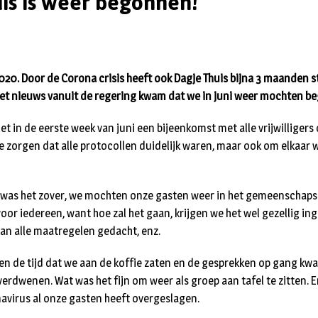
is is weer begonnen!
2020. Door de Corona crisis heeft ook Dagje Thuis bijna 3 maanden s
het nieuws vanuit de regering kwam dat we in juni weer mochten b
 in de eerste week van juni een bijeenkomst met alle vrijwilligers 
e zorgen dat alle protocollen duidelijk waren, maar ook om elkaar w
i was het zover, we mochten onze gasten weer in het gemeenschaps
or iedereen, want hoe zal het gaan, krijgen we het wel gezellig ing
an alle maatregelen gedacht, enz.
en de tijd dat we aan de koffie zaten en de gesprekken op gang kwa
erdwenen. Wat was het fijn om weer als groep aan tafel te zitten. E
avirus al onze gasten heeft overgeslagen.