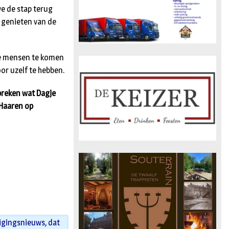
e de stap terug
 genieten van de
de mensen te komen
oor uzelf te hebben.
preken wat Dagje
 Haaren op
igingsnieuws, dat