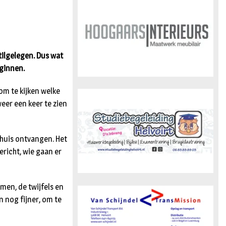
n
tilgelegen. Dus wat
eginnen.
om te kijken welke
eer een keer te zien
huis ontvangen. Het
ericht, wie gaan er
men, de twijfels en
n nog fijner, om te