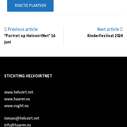
Previous article
Next article
“Portret op HelvoirtNet” 16
KinderFestival 2024
juni
STICHTING HELVOIRTNET
www.helvoirt.net
www.haaren.nu
www.vught.nu
nieuws@helvoirt.net
info@haaren.nu