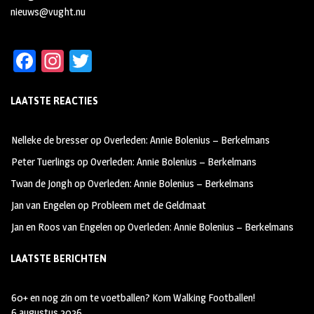
nieuws@vught.nu
Fa
In
T
ce
st
wi
LAATSTE REACTIES
b
ag
tt
oo
ra
er
Nelleke de bresser
op
Overleden: Annie Bolenius – Berkelmans
k
m
Peter Tuerlings
op
Overleden: Annie Bolenius – Berkelmans
Twan de Jongh
op
Overleden: Annie Bolenius – Berkelmans
Jan van Engelen
op
Probleem met de Geldmaat
Jan en Roos van Engelen
op
Overleden: Annie Bolenius – Berkelmans
LAATSTE BERICHTEN
60+ en nog zin om te voetballen? Kom Walking Footballen!
6 augustus 2026