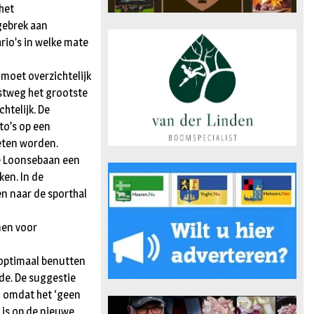
het
 gebrek aan
rio’s in welke mate
moet overzichtelijk
Postweg het grootste
htelijk. De
to’s op een
oeten worden.
de Loonsebaan een
en. In de
n naar de sporthal
nen voor
optimaal benutten
de. De suggestie
n omdat het ‘geen
n is op de nieuwe