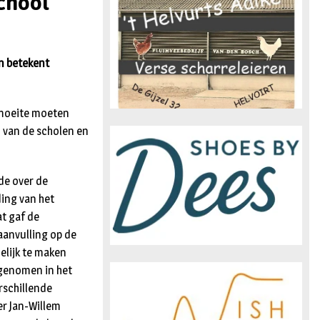
chool
n
n betekent
 moeite moeten
 van de scholen en
de over de
ding van het
at gaf de
 aanvulling op de
delijk te maken
genomen in het
rschillende
er Jan-Willem