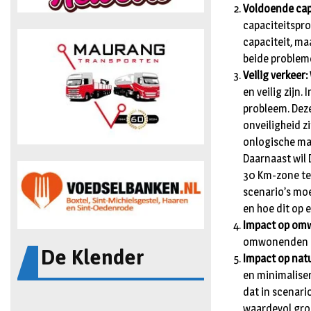
Voldoende cap
capaciteitspro
capaciteit, ma
beide problem
Veilig verkeer:
en veilig zijn.
probleem. Deze
onveiligheid z
onlogische man
Daarnaast wil 
30 Km-zone te 
scenario’s mo
en hoe dit op 
Impact op om
omwonenden in
De Klender
Impact op natu
en minimalise
dat in scenar
waardevol groe