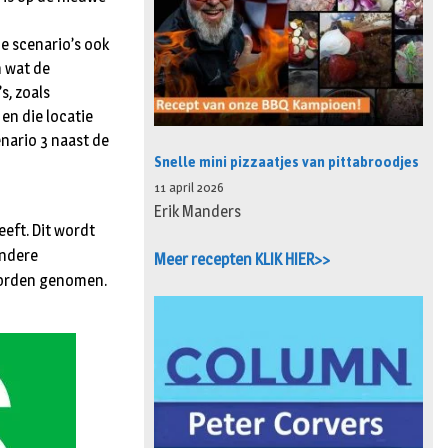
e scenario’s ook
n wat de
s, zoals
 en die locatie
nario 3 naast de
Snelle mini pizzaatjes van pittabroodjes
11 april 2026
Erik Manders
eft. Dit wordt
andere
Meer recepten KLIK HIER>>
 worden genomen.