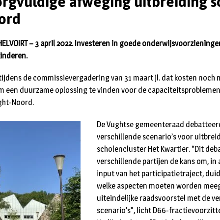
orgvuldige afweging uitbreiding s
ord
LVOIRT – 3 april 2022. Investeren in goede onderwijsvoorzieninge
kinderen.
tijdens de commissievergadering van 31 maart jl. dat kosten noch
 een duurzame oplossing te vinden voor de capaciteitsproblemen
ght-Noord.
De Vughtse gemeenteraad debatteer
verschillende scenario’s voor uitbrei
scholencluster Het Kwartier. “Dit deb
verschillende partijen de kans om, in
input van het participatietraject, dui
welke aspecten moeten worden mee
uiteindelijke raadsvoorstel met de ve
scenario’s”, licht D66-fractievoorzitt