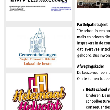
Participatietraject
“De school is een o
mails en brieven di
insprekers in de co
dat levert veel inz
gehoord. Dus inwone
Afwegingskader
De keuze voor een l
Om te komen tot een
Beste school v
kinderen. De m
schoolbesture
consequenties