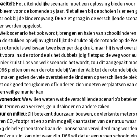
aciteit:
Het uiteindelijke scenario moet een oplossing bieden voor 
bleem voor de komende 15 jaar. Niet alleen bij de scholen is er een
ar ook bij de kinderopvang. D66 ziet graag in de verschillende scena
en worden opgelost.
Welk scenario het ook wordt, brengen en halen van schoolkinderen 
 In de stukken op wijinvught.nl lijkt de drukte bij de rotonde op de 
 rotonde is weliswaar twee keer per dag druk, maar hij is wel overzic
it vooral na de rotonde als het dubbelzijdig fietspad de weg voor au
ier kruist. Los van welk scenario het wordt, zou dit aangepakt m
D66 pleiten om van de rotonde bij Van der Valk tot de rotonde bij 
maken gezien de vele overstekende kinderen op verschillende plekk
et ook goed terugkomen of kinderen zich moeten verplaatsen van e
een veilige manier kan.
wonenden:
We willen weten wat de verschillende scenario’s beteke
 termen van verkeer, geluidshinder en andere zaken.
ur en milieu:
Dit betekent duurzaam bouwen, de vierkante meters 
ren CO
-footprint en zo min mogelijk aantasten van de natuurwaar
2
io 3 de hele groenstrook aan de Loonsebaan verwijderd mag worde
n’ zou zijn, kan niet waar zijn. D66 wil dat er een groen schoolplei