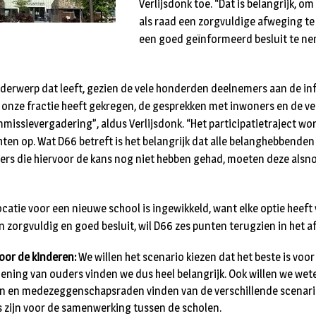
Verlijsdonk toe. “Dat is belangrijk, o
als raad een zorgvuldige afweging t
een goed geïnformeerd besluit te ne
nderwerp dat leeft, gezien de vele honderden deelnemers aan de i
e onze fractie heeft gekregen, de gesprekken met inwoners en de ve
mmissievergadering”, aldus Verlijsdonk. “Het participatietraject w
ichten op. Wat D66 betreft is het belangrijk dat alle belanghebbend
rs die hiervoor de kans nog niet hebben gehad, moeten deze alsno
ocatie voor een nieuwe school is ingewikkeld, want elke optie heeft
 zorgvuldig en goed besluit, wil D66 zes punten terugzien in het 
oor de kinderen:
We willen het scenario kiezen dat het beste is vo
ening van ouders vinden we dus heel belangrijk. Ook willen we wet
n en medezeggenschapsraden vinden van de verschillende scenario
 zijn voor de samenwerking tussen de scholen.