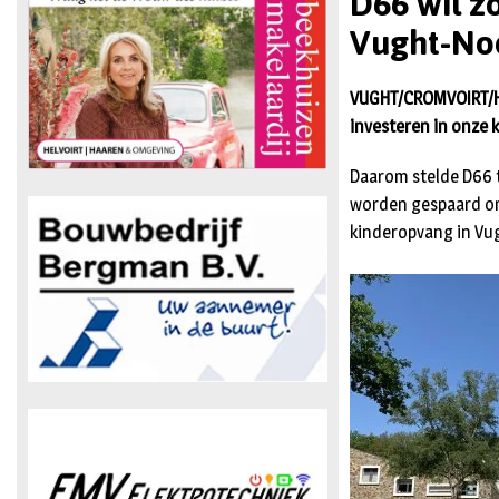
D66 wil z
Vught-No
VUGHT/CROMVOIRT/HE
investeren in onze 
Daarom stelde D66 
worden gespaard om
kinderopvang in Vu