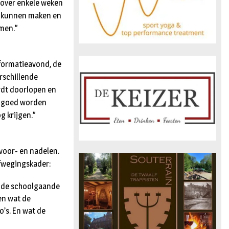
m over enkele weken
e kunnen maken en
men.”
nformatieavond, de
rschillende
ordt doorlopen en
en goed worden
g krijgen.”
 voor- en nadelen.
afwegingskader:
or de schoolgaande
en wat de
’s. En wat de