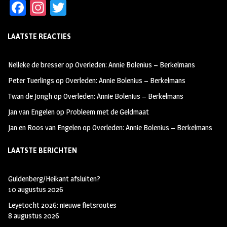
Fa
In
T
ce
st
wi
LAATSTE REACTIES
b
ag
tt
oo
ra
er
Nelleke de bresser
op
Overleden: Annie Bolenius – Berkelmans
k
m
Peter Tuerlings
op
Overleden: Annie Bolenius – Berkelmans
Twan de Jongh
op
Overleden: Annie Bolenius – Berkelmans
Jan van Engelen
op
Probleem met de Geldmaat
Jan en Roos van Engelen
op
Overleden: Annie Bolenius – Berkelmans
LAATSTE BERICHTEN
Guldenberg/Heikant afsluiten?
10 augustus 2026
Leyetocht 2026: nieuwe fietsroutes
8 augustus 2026